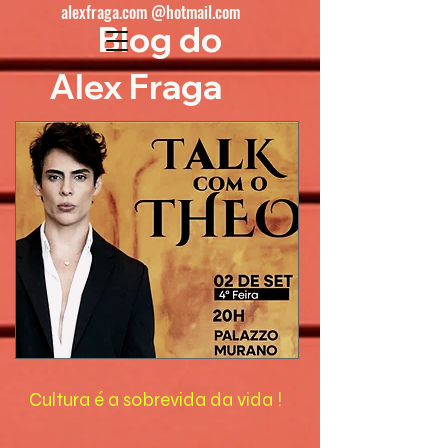
alexfraga.com @hotmail.com
Blog do
Alex Fraga
Cultura é a sobrevida da vida !