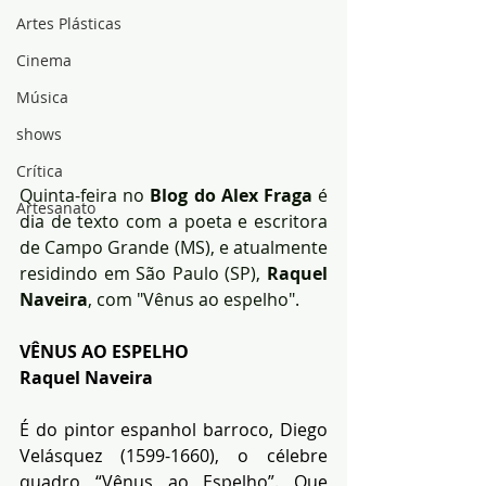
Artes Plásticas
Cinema
Música
shows
Crítica
Quinta-feira no 
Blog do Alex Fraga
 é 
Artesanato
dia de texto com a poeta e escritora 
de Campo Grande (MS), e atualmente 
residindo em São Paulo (SP),
 Raquel 
Naveira
, com "Vênus ao espelho".
VÊNUS AO ESPELHO
Raquel Naveira
É do pintor espanhol barroco, Diego 
Velásquez (1599-1660), o célebre 
quadro “Vênus ao Espelho”. Que 