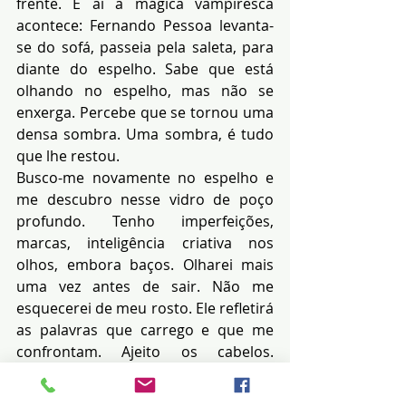
frente. E aí a mágica vampiresca 
acontece: Fernando Pessoa levanta-
se do sofá, passeia pela saleta, para 
diante do espelho. Sabe que está 
olhando no espelho, mas não se 
enxerga. Percebe que se tornou uma 
densa sombra. Uma sombra, é tudo 
que lhe restou.
Busco-me novamente no espelho e 
me descubro nesse vidro de poço 
profundo. Tenho imperfeições, 
marcas, inteligência criativa nos 
olhos, embora baços. Olharei mais 
uma vez antes de sair. Não me 
esquecerei de meu rosto. Ele refletirá 
as palavras que carrego e que me 
confrontam. Ajeito os cabelos. 
Espremo os lábios. Tudo
em mim é simples e natural nessa 