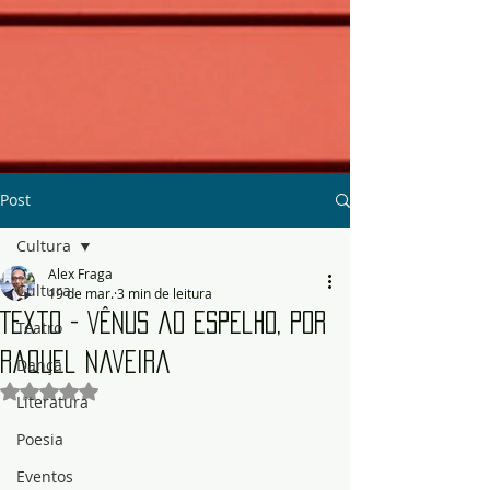
Post
Cultura
Alex Fraga
Cultura
19 de mar.
3 min de leitura
Texto - Vênus ao espelho, por
Teatro
Raquel Naveira
Dança
Avaliado com NaN de 5 estrelas.
Literatura
Poesia
Eventos