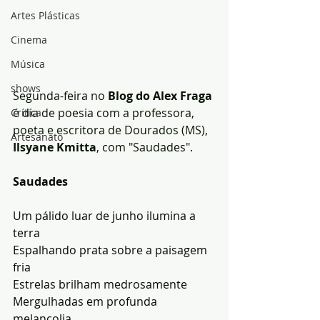
Artes Plásticas
Cinema
Música
shows
Segunda-feira no
 Blog do Alex Fraga
é dia de poesia com a professora, 
Crítica
poeta e escritora de Dourados (MS),
Artesanato
Ilsyane Kmitta
, com "Saudades".
Saudades
Um pálido luar de junho ilumina a 
terra
Espalhando prata sobre a paisagem 
fria
Estrelas brilham medrosamente
Mergulhadas em profunda 
melancolia