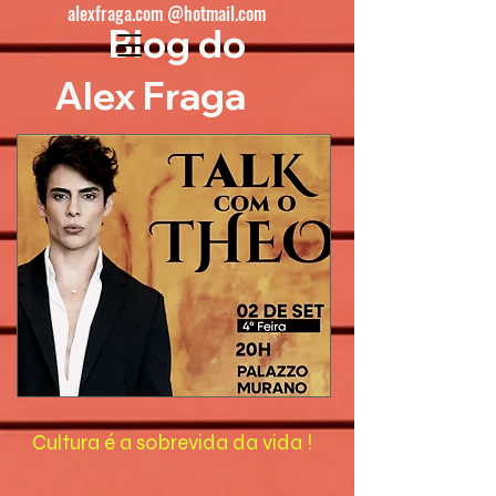
alexfraga.com @hotmail.com
Blog do
Alex Fraga
Cultura é a sobrevida da vida !