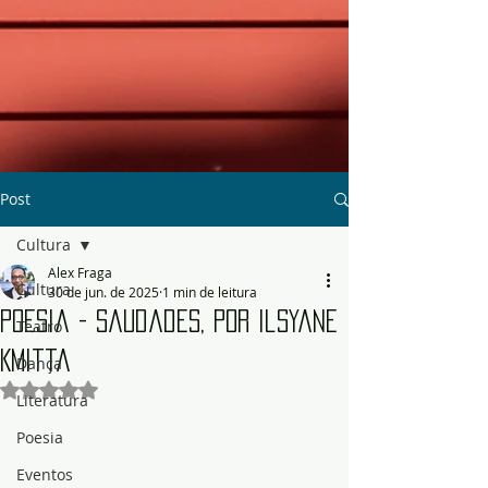
Post
Cultura
Alex Fraga
Cultura
30 de jun. de 2025
1 min de leitura
Poesia - Saudades, por Ilsyane
Teatro
Kmitta
Dança
Avaliado com NaN de 5 estrelas.
Literatura
Poesia
Eventos