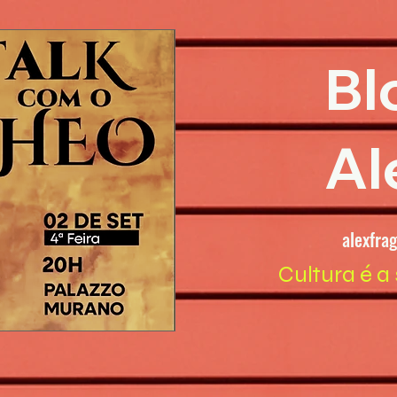
Bl
Al
alexfra
Cultura é a 