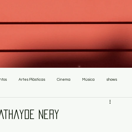
ntos
Artes Plásticas
Cinema
Música
shows
 Athayde Nery