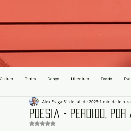
Cultura
Teatro
Dança
Literatura
Poesia
Eve
Alex Fraga
31 de jul. de 2025
1 min de leitura
Crítica
Artesanato
Poesia - Perdido, por
Avaliado com NaN de 5 estrelas.