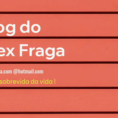
og do
ex Fraga
ga.com @hotmail.com
sobrevida da vida !