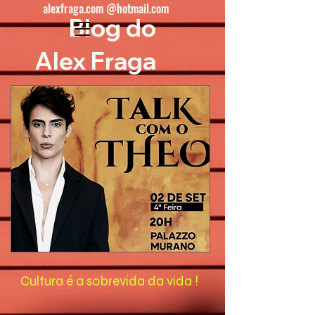
alexfraga.com @hotmail.com
Blog do
Alex Fraga
Cultura é a sobrevida da vida !