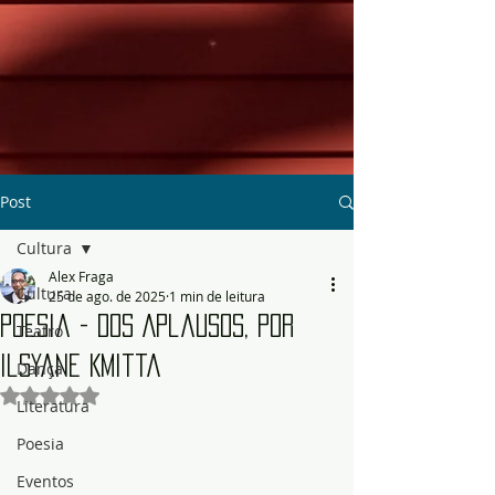
Post
Cultura
Alex Fraga
Cultura
25 de ago. de 2025
1 min de leitura
Poesia - Dos Aplausos, por
Teatro
Ilsyane Kmitta
Dança
Avaliado com NaN de 5 estrelas.
Literatura
Poesia
Eventos