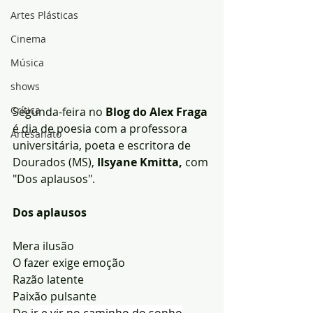
Artes Plásticas
Cinema
Música
shows
Crítica
Segunda-feira no 
Blog do Alex Fraga
é dia de poesia com a professora 
Artesanato
universitária, poeta e escritora de 
Dourados (MS), 
Ilsyane Kmitta,
 com 
"Dos aplausos".
Dos aplausos
Mera ilusão
O fazer exige emoção
Razão latente
Paixão pulsante
Do 
ir e vir no caminho do sonho