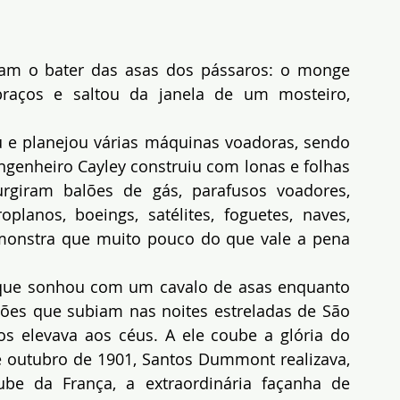
ram o bater das asas dos pássaros: o monge 
raços e saltou da janela de um mosteiro, 
 e planejou várias máquinas voadoras, sendo 
ngenheiro Cayley construiu com lonas e folhas 
urgiram balões de gás, parafusos voadores, 
oplanos, boeings, satélites, foguetes, naves, 
monstra que muito pouco do que vale a pena 
que sonhou com um cavalo de asas enquanto 
alões que subiam nas noites estreladas de São 
 elevava aos céus. A ele coube a glória do 
 outubro de 1901, Santos Dummont realizava, 
be da França, a extraordinária façanha de 