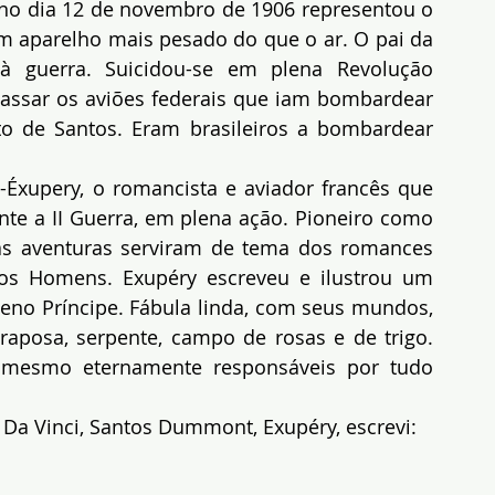
a no dia 12 de novembro de 1906 representou o 
m aparelho mais pesado do que o ar. O pai da 
à guerra. Suicidou-se em plena Revolução 
 passar os aviões federais que iam bombardear 
o de Santos. Eram brasileiros a bombardear 
-Éxupery, o romancista e aviador francês que 
e a II Guerra, em plena ação. Pioneiro como 
uas aventuras serviram de tema dos romances 
os Homens. Exupéry escreveu e ilustrou um 
no Príncipe. Fábula linda, com seus mundos, 
raposa, serpente, campo de rosas e de trigo. 
esmo eternamente responsáveis por tudo 
 Da Vinci, Santos Dummont, Exupéry, escrevi: