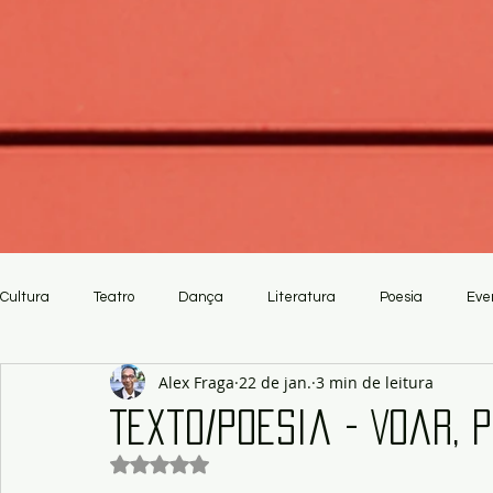
Cultura
Teatro
Dança
Literatura
Poesia
Eve
Alex Fraga
22 de jan.
3 min de leitura
Crítica
Artesanato
Texto/Poesia - Voar, 
Avaliado com NaN de 5 estrelas.