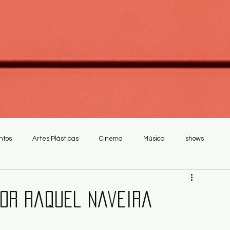
ntos
Artes Plásticas
Cinema
Música
shows
por Raquel Naveira