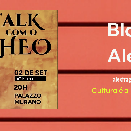
Bl
Al
alexfra
Cultura é a 