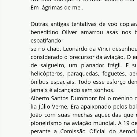
Em lágrimas de mel.
Outras antigas tentativas de voo copia
beneditino Oliver amarrou asas nos b
espatifando-
se no chão. Leonardo da Vinci desenhou
considerado o precursor da aviação. O e
de salgueiro, um planador frágil. E s
helicópteros, paraquedas, foguetes, aer
ônibus espaciais. Todo esse esforço de
jamais é alcançado sem sonhos.
Alberto Santos Dummont foi o menino 
lia Júlio Verne. Era apaixonado pelos b
João com suas mechas aquecidas que os
pioneirismo na aviação mundial. A 19 de
perante a Comissão Oficial do Aeroclu