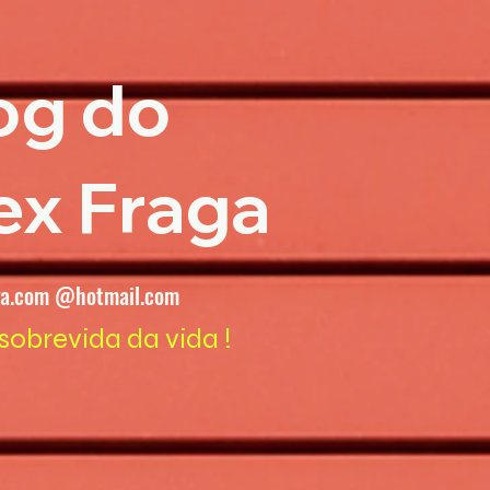
og do
ex Fraga
ga.com @hotmail.com
sobrevida da vida !