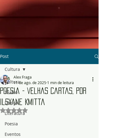
Post
Cultura
Alex Fraga
Cultura
11 de ago. de 2025
1 min de leitura
Poesia - Velhas Cartas, por
Teatro
Ilsyane Kmitta
Dança
Avaliado com NaN de 5 estrelas.
Literatura
Poesia
Eventos