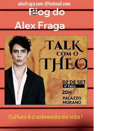
alexfraga.com @hotmail.com
Blog do
Alex Fraga
Cultura é a sobrevida da vida !