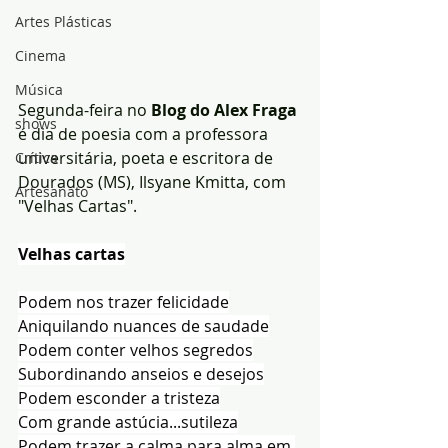
Artes Plásticas
Cinema
Música
Segunda-feira no
 Blog do Alex Fraga
shows
é dia de poesia com a professora 
universitária, poeta e escritora de 
Crítica
Dourados (MS), Ilsyane Kmitta, com 
Artesanato
"Velhas Cartas".
Velhas cartas
Podem nos trazer felicidade
Aniquilando nuances de saudade
Podem conter velhos segredos
Subordinando anseios e desejos
Podem esconder a tristeza
Com grande astúcia...sutileza
Podem trazer a calma para alma em 