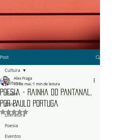
Post
Cultura
Alex Fraga
Cultura
13 de mai.
1 min de leitura
Poesia - Rainha do Pantanal,
Teatro
por Paulo Portuga
Dança
Avaliado com NaN de 5 estrelas.
Literatura
Poesia
Eventos