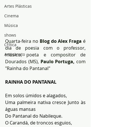
Artes Plásticas
Cinema
Música
shows
Quarta-feira no 
Blog do Alex Fraga
 é 
Crítica
dia de poesia com o professor, 
músico, poeta e compositor de 
Artesanato
Dourados (MS), 
Paulo Portuga,
 com 
"Rainha do Pantanal"
RAINHA DO PANTANAL
Em solos úmidos e alagados, 
Uma palmeira nativa cresce Junto às 
águas mansas 
Do Pantanal do Nabileque. 
O Carandá, de troncos esguios, 