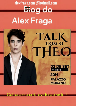
alexfraga.com @hotmail.com
Blog do
Alex Fraga
Cultura é a sobrevida da vida !