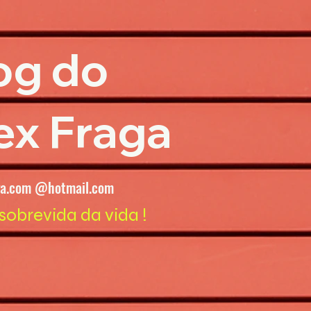
og do
ex Fraga
ga.com @hotmail.com
sobrevida da vida !