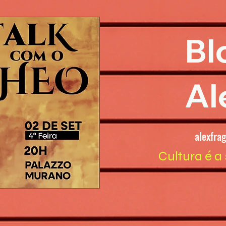
Bl
Al
alexfra
Cultura é a 