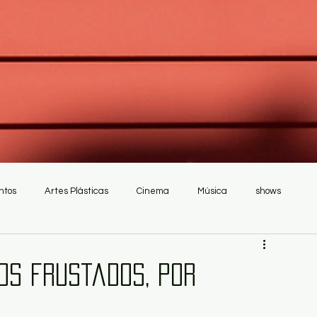
ntos
Artes Plásticas
Cinema
Música
shows
os frustados, por