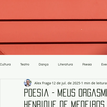
Cultura
Teatro
Dança
Literatura
Poesia
Eve
Alex Fraga
12 de jul. de 2025
1 min de leitura
Crítica
Artesanato
Poesia - Meus orgasm
Henrique de Medeiros