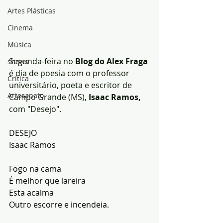
Artes Plásticas
Cinema
Música
Segunda-feira no
 Blog do Alex Fraga
shows
é dia de poesia com o professor 
Crítica
universitário, poeta e escritor de 
Artesanato
Campo Grande (MS), 
Isaac Ramos,
com "Desejo".
DESEJO 
Isaac Ramos
Fogo na cama
É melhor que lareira
Esta acalma
Outro escorre e incendeia.