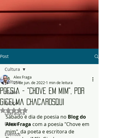
Post
Cultura
Alex Fraga
Cultura
25 de jun. de 2022
1 min de leitura
Poesia - "Chove em mim", por
Teatro
Gicelma Chacarosqui
Dança
Avaliado com NaN de 5 estrelas.
Literatura
Sábado é dia de poesia no 
Blog do 
Poesia
Alex Fraga
 com a poesia "Chove em 
mim", da poeta e escritora de 
Eventos