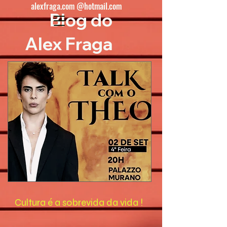
alexfraga.com @hotmail.com
Blog do
Alex Fraga
Cultura é a sobrevida da vida !