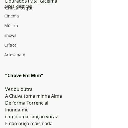
Dourados (MS), Gicelma 
Artes Plásticas
Chacarosqui.
Cinema
Música
shows
Crítica
Artesanato
"Chove Em Mim” 
Vez ou outra
A Chuva toma minha Alma
De forma Torrencial
Inunda-me 
como uma canção voraz
E não ouço mais nada