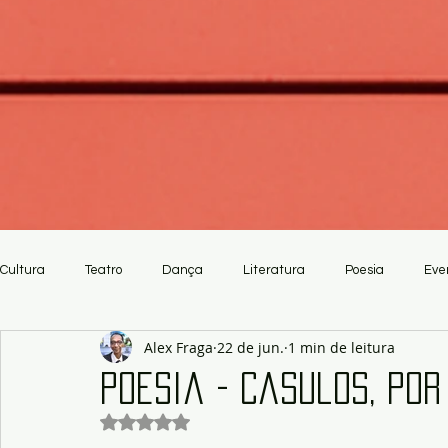
Cultura
Teatro
Dança
Literatura
Poesia
Eve
Alex Fraga
22 de jun.
1 min de leitura
Crítica
Artesanato
Poesia - Casulos, po
Avaliado com NaN de 5 estrelas.