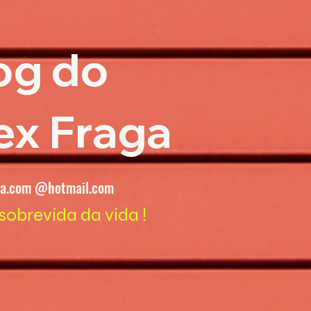
og do
ex Fraga
ga.com @hotmail.com
sobrevida da vida !