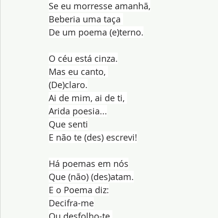
Se eu morresse amanhã,
Beberia uma taça 
De um poema (e)terno.
O céu está cinza.
Mas eu canto, 
(De)claro.
Ai de mim, ai de ti, 
Arida poesia...
Que senti
E não te (des) escrevi!
Há poemas em nós
Que (não) (des)atam.
E o Poema diz:
Decifra-me
Ou desfolho-te.