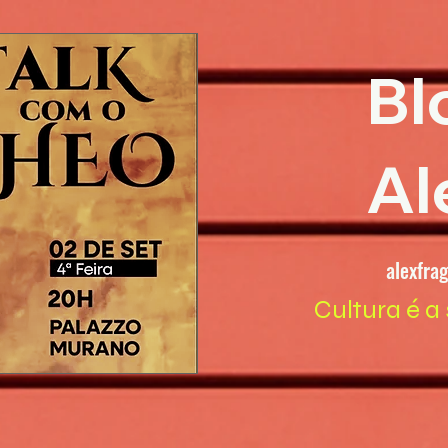
Bl
Al
alexfra
Cultura é a 