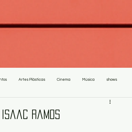
ntos
Artes Plásticas
Cinema
Música
shows
r Isaac Ramos