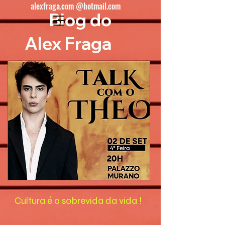
alexfraga.com @hotmail.com
Blog do
Alex Fraga
Cultura é a sobrevida da vida !