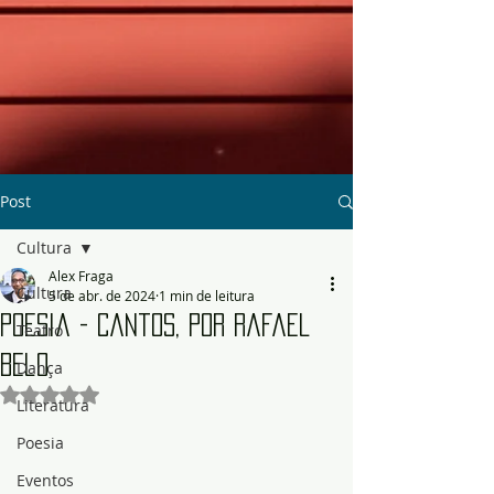
Post
Cultura
Alex Fraga
Cultura
5 de abr. de 2024
1 min de leitura
Poesia - Cantos, por Rafael
Teatro
Belo
Dança
Avaliado com NaN de 5 estrelas.
Literatura
Poesia
Eventos