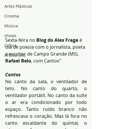
Artes Plásticas
Cinema
Música
shows
Sexta-feira no 
Blog do Alex Fraga
 é 
Crítica
dia de poesia com o jornalista, poeta 
e escritor de Campo Grande (MS), 
Artesanato
Rafael Belo
, com Cantos"
Cantos
No canto da sala, o ventilador de 
teto. No canto do quarto, o 
ventilador portátil. No canto da suíte 
o ar era condicionado por todo 
espaço. Tanto ruído branco não 
refrescava o coração. Mas lá fora no 
canto escaldante do quintal, o 