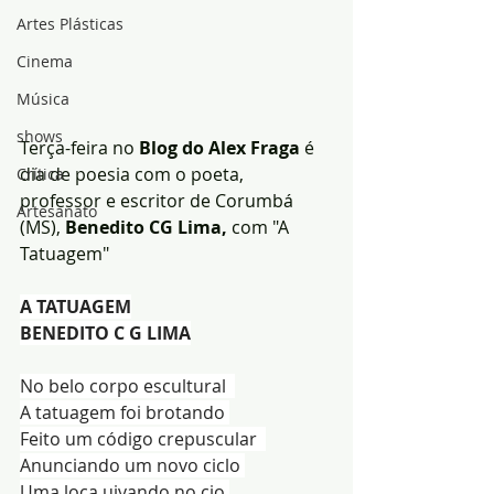
Artes Plásticas
Cinema
Música
shows
Terça-feira no 
Blog do Alex Fraga
 é 
dia de poesia com o poeta, 
Crítica
professor e escritor de Corumbá 
Artesanato
(MS), 
Benedito CG Lima,
 com "A 
Tatuagem"
A TATUAGEM
BENEDITO C G LIMA
No belo corpo escultural  
A tatuagem foi brotando 
Feito um código crepuscular  
Anunciando um novo ciclo 
Uma loca uivando no cio 