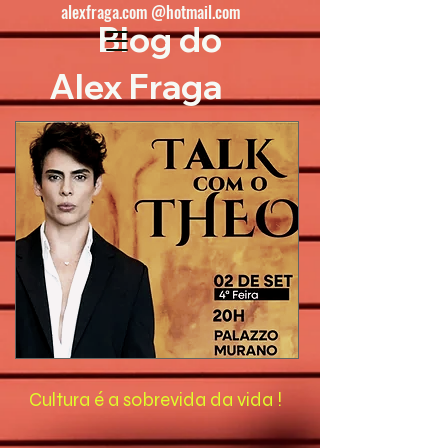
alexfraga.com @hotmail.com
Blog do
Alex Fraga
Cultura é a sobrevida da vida !