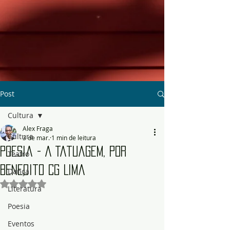
Post
Cultura
Alex Fraga
Cultura
3 de mar.
1 min de leitura
Poesia - A Tatuagem, por
Teatro
Benedito CG Lima
Dança
Avaliado com NaN de 5 estrelas.
Literatura
Poesia
Eventos