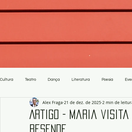
Cultura
Teatro
Dança
Literatura
Poesia
Eve
Alex Fraga
21 de dez. de 2025
2 min de leitur
Crítica
Artesanato
Artigo - Maria visita
Resende