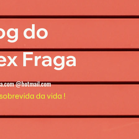
og do
ex Fraga
ga.com @hotmail.com
sobrevida da vida !