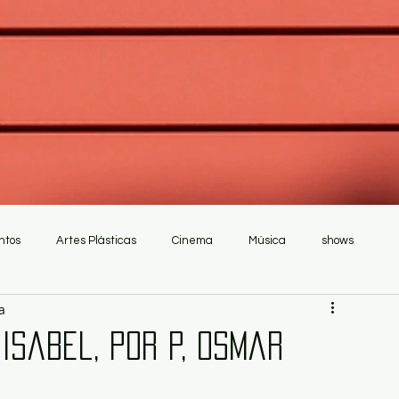
ntos
Artes Plásticas
Cinema
Música
shows
a
 Isabel, por P, Osmar