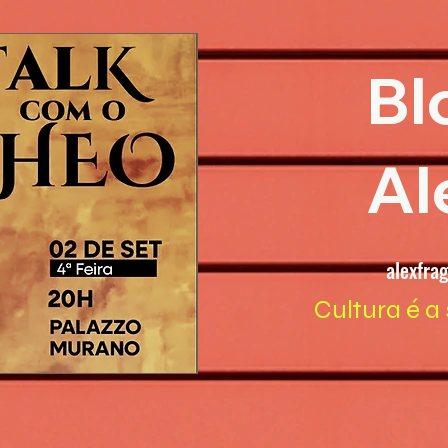
Bl
Al
alexfra
Cultura é a 