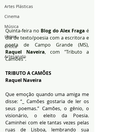
Artes Plásticas
Cinema
Música
Quinta-feira no 
Blog do Alex Fraga
 é 
shows
dia de texto/poesia com a escritora e 
poeta de Campo Grande (MS),
Crítica
Raquel Naveira
, com "Tributo a 
Artesanato
Camões".
TRIBUTO A CAMÕES
Raquel Naveira
Que emoção quando uma amiga me 
disse: “_ Camões gostaria de ler os 
seus poemas.” Camões, o gênio, o 
visionário, o eleito da Poesia. 
Caminhei com ele tantas vezes pelas 
ruas de Lisboa, lembrando sua 