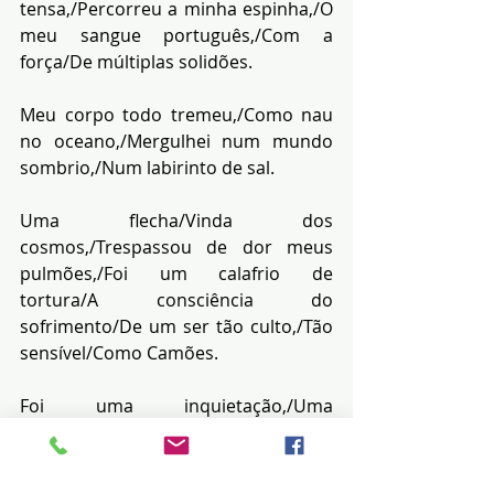
tensa,/Percorreu a minha espinha,/O 
meu sangue português,/Com a 
força/De múltiplas solidões.
Meu corpo todo tremeu,/Como nau 
no oceano,/Mergulhei num mundo 
sombrio,/Num labirinto de sal.
Uma flecha/Vinda dos 
cosmos,/Trespassou de dor meus 
pulmões,/Foi um calafrio de 
tortura/A consciência do 
sofrimento/De um ser tão culto,/Tão 
sensível/Como Camões.
Foi uma inquietação,/Uma 
vertigem,/Sentir o valor da 
vida,/Miserável e grandiosa,/O 
amor,/O profundo respeito,/Como se 