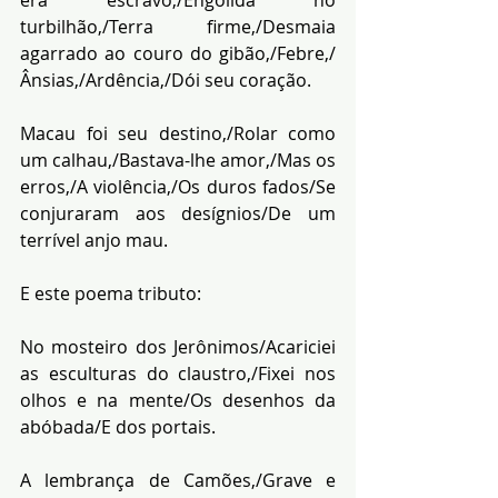
era escravo,/Engolida no 
turbilhão,/Terra firme,/Desmaia 
agarrado ao couro do gibão,/Febre,/
Ânsias,/Ardência,/Dói seu coração.
Macau foi seu destino,/Rolar como 
um calhau,/Bastava-lhe amor,/Mas os 
erros,/A violência,/Os duros fados/Se 
conjuraram aos desígnios/De um 
terrível anjo mau.
E este poema tributo:
No mosteiro dos Jerônimos/Acariciei 
as esculturas do claustro,/Fixei nos 
olhos e na mente/Os desenhos da 
abóbada/E dos portais.
A lembrança de Camões,/Grave e 