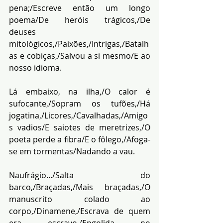
pena;/Escreve então um longo 
poema/De heróis trágicos,/De 
deuses 
mitológicos,/Paixões,/Intrigas,/Batalh
as e cobiças,/Salvou a si mesmo/E ao 
nosso idioma.
Lá embaixo, na ilha,/O calor é 
sufocante,/Sopram os tufões,/Há 
jogatina,/Licores,/Cavalhadas,/Amigo
s vadios/E saiotes de meretrizes,/O 
poeta perde a fibra/E o fôlego,/Afoga-
se em tormentas/Nadando a vau.
Naufrágio.../Salta do 
barco,/Braçadas,/Mais braçadas,/O 
manuscrito colado ao 
corpo,/Dinamene,/Escrava de quem 