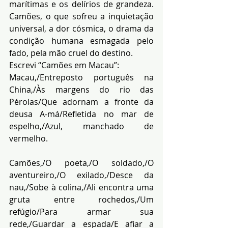
marítimas e os delírios de grandeza. 
Camões, o que sofreu a inquietação 
universal, a dor cósmica, o drama da 
condição humana esmagada pelo 
fado, pela mão cruel do destino.
Escrevi “Camões em Macau”:
Macau,/Entreposto português na 
China,/Às margens do rio das 
Pérolas/Que adornam a fronte da 
deusa A-má/Refletida no mar de 
espelho,/Azul, manchado de 
vermelho.
Camões,/O poeta,/O soldado,/O 
aventureiro,/O exilado,/Desce da 
nau,/Sobe à colina,/Ali encontra uma 
gruta entre rochedos,/Um 
refúgio/Para armar sua 
rede,/Guardar a espada/E afiar a 