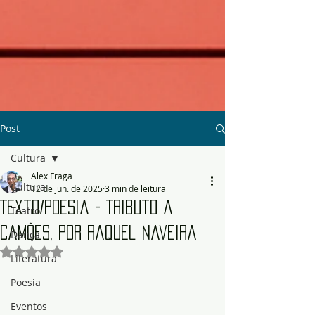
Post
Cultura
Alex Fraga
Cultura
12 de jun. de 2025
3 min de leitura
Texto/Poesia - Tributo a
Teatro
Camões, por Raquel Naveira
Dança
Avaliado com NaN de 5 estrelas.
Literatura
Poesia
Eventos