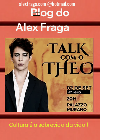
alexfraga.com @hotmail.com
Blog do
Alex Fraga
Cultura é a sobrevida da vida !