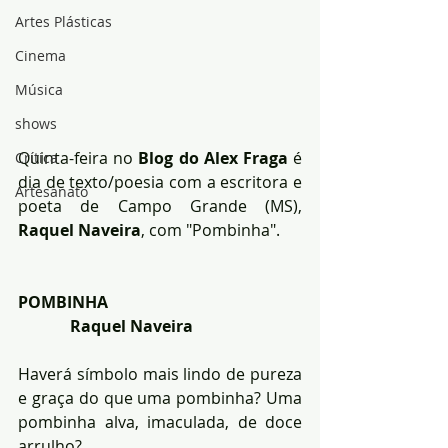
Artes Plásticas
Cinema
Música
shows
Quinta-feira no 
Blog do Alex Fraga 
é 
Crítica
dia de texto/poesia com a escritora e 
Artesanato
poeta de Campo Grande (MS), 
Raquel Naveira
, com "Pombinha".
POMBINHA
             Raquel Naveira
Haverá símbolo mais lindo de pureza 
e graça do que uma pombinha? Uma 
pombinha alva, imaculada, de doce 
arrulho?