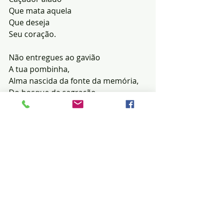
Que mata aquela
Que deseja
Seu coração.
Não entregues ao gavião
A tua pombinha,
Alma nascida da fonte da memória,
Do bosque da sagração.
Poupa a pombinha,
Que ela voe
Em tua direção.