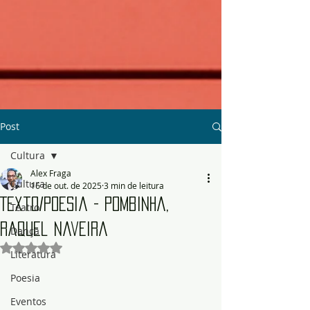
Post
Cultura
Alex Fraga
Cultura
16 de out. de 2025
3 min de leitura
Texto/Poesia - Pombinha,
Teatro
Raquel Naveira
Dança
Avaliado com NaN de 5 estrelas.
Literatura
Poesia
Eventos