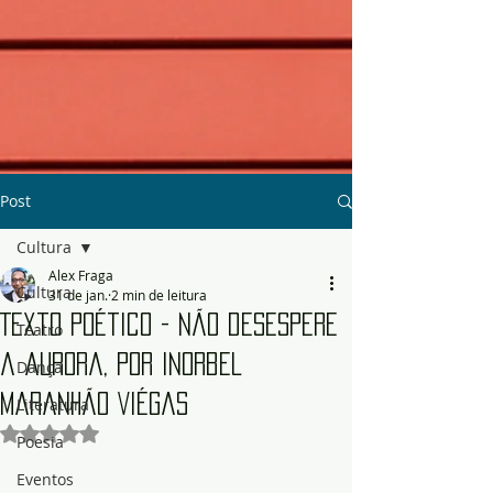
Post
Cultura
Alex Fraga
Cultura
31 de jan.
2 min de leitura
Texto Poético - Não desespere
Teatro
a aurora, por Inorbel
Dança
Maranhão Viégas
Literatura
Avaliado com NaN de 5 estrelas.
Poesia
Eventos