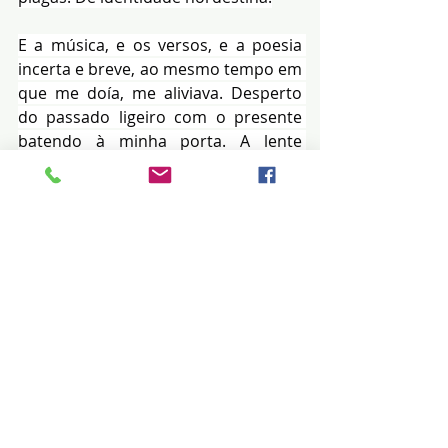
E a música, e os versos, e a poesia 
incerta e breve, ao mesmo tempo em 
que me doía, me aliviava. Desperto 
do passado ligeiro com o presente 
batendo à minha porta. A lente 
riscada dos meus óculos. O álcool 70 
em minha mesa. O copo meio cheio. 
O prato esvaziado da comida.
De fato, o ano começou. Meu surto 
criativo estanca num bocejo. 
Dormiria mais, não fosse a 
necessidade de me exercitar 
manhãzinha pra manter o corpo em 
forma. E a mente sã. Lembro de 
Ferreira Gullar, Villa-Lobos e o 
trenzinho caipira cortando a serra, 