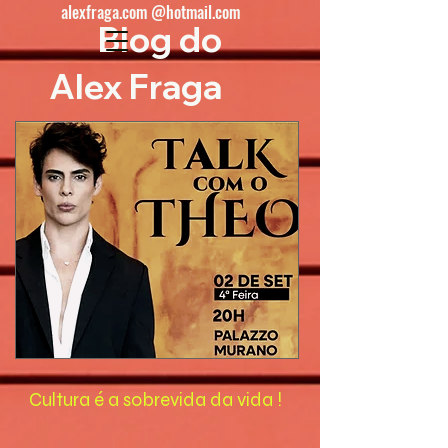
alexfraga.com @hotmail.com
Blog do
Alex Fraga
Cultura é a sobrevida da vida !