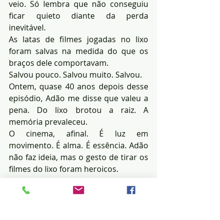
veio. Só lembra que não conseguiu 
ficar quieto diante da perda 
inevitável.
As latas de filmes jogadas no lixo 
foram salvas na medida do que os 
braços dele comportavam.
Salvou pouco. Salvou muito. Salvou.
Ontem, quase 40 anos depois desse 
episódio, Adão me disse que valeu a 
pena. Do lixo brotou a raiz. A 
memória prevaleceu.
O cinema, afinal. É luz em 
movimento. É alma. É essência. Adão 
não faz ideia, mas o gesto de tirar os 
filmes do lixo foram heroicos.
Como uma mão divina que impede o 
caos. Como um sopro que faz 
renascer a vida. Não à toa, ele se 
chama Adão.