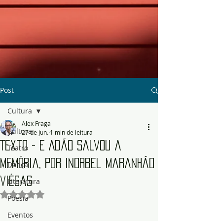
Post
Cultura
Alex Fraga
Cultura
27 de jun.
1 min de leitura
Texto - E Adão salvou a
Teatro
memória, por Inorbel Maranhão
Dança
viégas
Literatura
Avaliado com NaN de 5 estrelas.
Poesia
Eventos