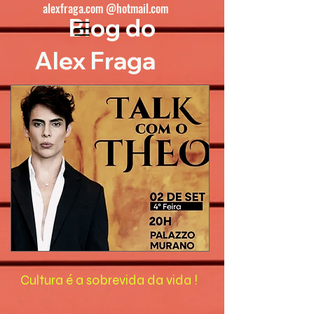
alexfraga.com @hotmail.com
Blog do
Alex Fraga
Cultura é a sobrevida da vida !