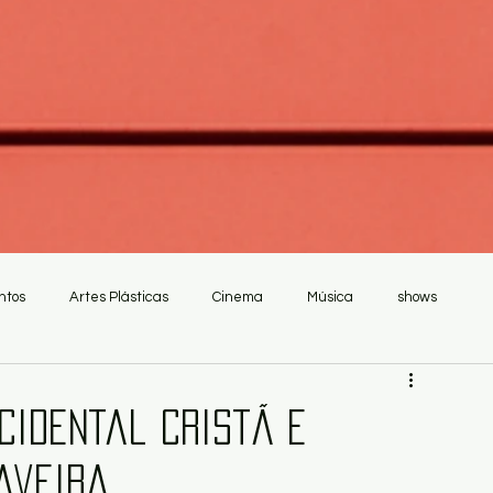
ntos
Artes Plásticas
Cinema
Música
shows
ocidental cristã e
Naveira