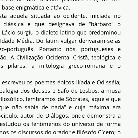
 base enigmática e atávica.
tã aquela situada ao ocidente, iniciada no 
clássica e que designava de “bárbaro” o 
 Lácio surgiu o dialeto latino que predominou 
Idade Média. Do latim vulgar derivaram-se as 
o-português. Portanto nós, portugueses e 
ão. A Civilização Ocidental Cristã, teológica e 
is pilares: a mitologia greco-romana e o 
 escreveu os poemas épicos Ilíada e Odisséia; 
alogia dos deuses e Safo de Lesbos, a musa 
ilosófico, lembramos de Sócrates, aquele que 
 que não sabia de nada” e cuja máxima era 
scípulo, autor de Diálogos, onde demonstra a 
e estudou os fenômenos do universo de forma 
mos os discursos do orador e filósofo Cícero; o 