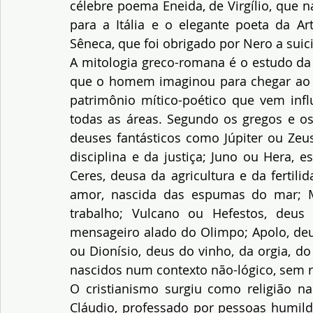
célebre poema Eneida, de Virgílio, que n
para a Itália e o elegante poeta da Art
Sêneca, que foi obrigado por Nero a suici
A mitologia greco-romana é o estudo da 
que o homem imaginou para chegar ao c
patrimônio mítico-poético que vem in
todas as áreas. Segundo os gregos e o
deuses fantásticos como Júpiter ou Zeu
disciplina e da justiça; Juno ou Hera, e
Ceres, deusa da agricultura e da fertili
amor, nascida das espumas do mar; M
trabalho; Vulcano ou Hefestos, deus
mensageiro alado do Olimpo; Apolo, deus
ou Dionísio, deus do vinho, da orgia, d
nascidos num contexto não-lógico, sem ri
O cristianismo surgiu como religião n
Cláudio, professado por pessoas humild