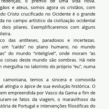
a redenção, o prêmio de uma vida nova. 
gãos e ateus, somos agora os cristãos, com 
 do Cristo crucificado no Ocidente é o grande 
da no campo artístico da civilização ocidental 
s dois pilares. Exemplificaremos com alguns 
leira.
o das antíteses, paradoxos e incertezas. 
se um “caído” no plano humano, no mundo 
as” do mundo “inteligível”, onde moram “as 
 as coisas deste mundo são sombras. Há nele 
 mergulha no labirinto do próprio “eu”, numa 
a camoniana, temos a sincera e comovida 
tingia o ápice de sua evolução histórica. O 
gem empreendida por Vasco da Gama a fim de 
turam-se fatos da viagem, o maravilhoso da 
ória de Portugal e intervenções filosóficas do 