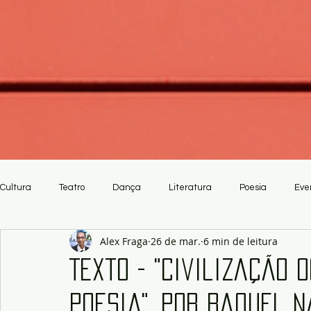
Cultura
Teatro
Dança
Literatura
Poesia
Eve
Alex Fraga
26 de mar.
6 min de leitura
Crítica
Artesanato
Texto - "Civilização 
poesia", por Raquel 