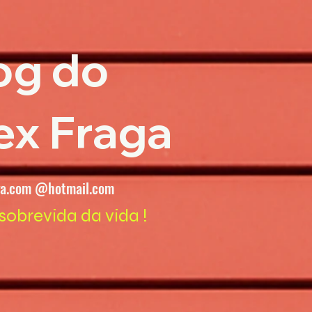
og do
ex Fraga
ga.com @hotmail.com
sobrevida da vida !