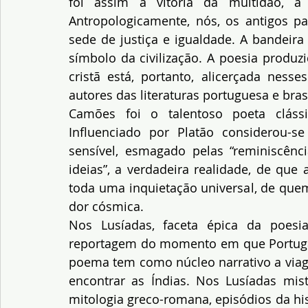
foi assim a vitória da multidão, 
Antropologicamente, nós, os antigos pa
sede de justiça e igualdade. A bandeira
símbolo da civilização. A poesia produzi
cristã está, portanto, alicerçada nesse
autores das literaturas portuguesa e brasi
Camões foi o talentoso poeta clássic
Influenciado por Platão considerou-
sensível, esmagado pelas “reminiscênci
ideias”, a verdadeira realidade, de que
toda uma inquietação universal, de quem
dor cósmica.
Nos Lusíadas, faceta épica da poesi
reportagem do momento em que Portugal a
poema tem como núcleo narrativo a via
encontrar as Índias. Nos Lusíadas mis
mitologia greco-romana, episódios da hist