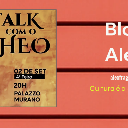
Bl
Al
alexfra
Cultura é a 