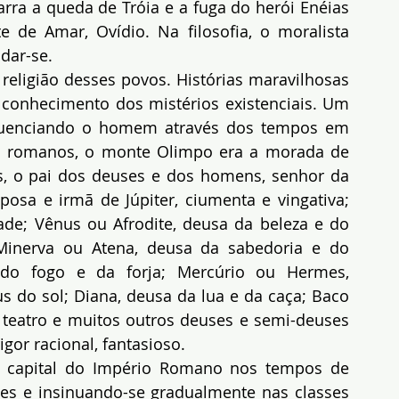
arra a queda de Tróia e a fuga do herói Enéias 
e de Amar, Ovídio. Na filosofia, o moralista 
dar-se.
religião desses povos. Histórias maravilhosas 
onhecimento dos mistérios existenciais. Um 
fluenciando o homem através dos tempos em 
s romanos, o monte Olimpo era a morada de 
s, o pai dos deuses e dos homens, senhor da 
sposa e irmã de Júpiter, ciumenta e vingativa; 
dade; Vênus ou Afrodite, deusa da beleza e do 
inerva ou Atena, deusa da sabedoria e do 
 do fogo e da forja; Mercúrio ou Hermes, 
 do sol; Diana, deusa da lua e da caça; Baco 
o teatro e muitos outros deuses e semi-deuses 
gor racional, fantasioso.
a capital do Império Romano nos tempos de 
es e insinuando-se gradualmente nas classes 