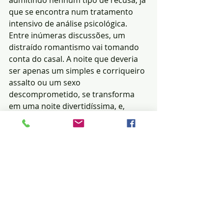
admitindo nenhum tipo de recusa, já 
que se encontra num tratamento 
intensivo de análise psicológica. 
Entre inúmeras discussões, um 
distraído romantismo vai tomando 
conta do casal. A noite que deveria 
ser apenas um simples e corriqueiro 
assalto ou um sexo 
descomprometido, se transforma 
em uma noite divertidíssima, e, 
teoricamente de papéis invertidos 
na relação Homem x Mulher. Leve, 
bem humorada e atual, essa 
comédia envolve o público desde o 
prólogo, já que o mesmo pode 
participar do espetáculo através de 
suas “lives”, transformando a peça 
numa interatividade social inédita no 
teatro.