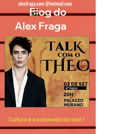
alexfraga.com @hotmail.com
Blog do
Alex Fraga
Cultura é a sobrevida da vida !