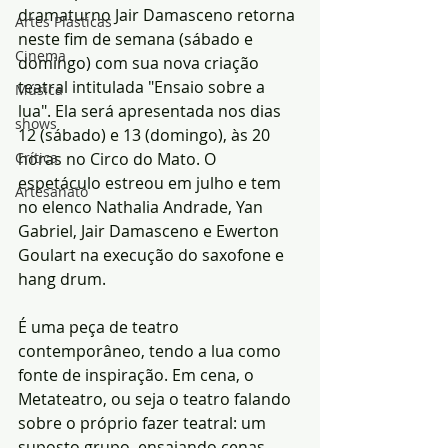
dramaturno Jair Damasceno retorna 
Artes Plásticas
neste fim de semana (sábado e 
Cinema
domingo) com sua nova criação 
teatral intitulada "Ensaio sobre a 
Música
lua". Ela será apresentada nos dias 
shows
12 (sábado) e 13 (domingo), às 20 
Crítica
horas no Circo do Mato. O 
espetáculo estreou em julho e tem 
Artesanato
no elenco Nathalia Andrade, Yan 
Gabriel, Jair Damasceno e Ewerton 
Goulart na execução do saxofone e 
hang drum.
É uma peça de teatro 
contemporâneo, tendo a lua como 
fonte de inspiração. Em cena, o 
Metateatro, ou seja o teatro falando 
sobre o próprio fazer teatral: um 
suposto grupo, ensaiando cenas 