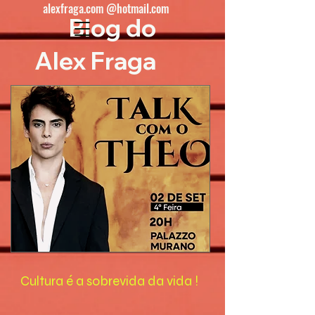
alexfraga.com @hotmail.com
Blog do
Alex Fraga
Cultura é a sobrevida da vida !