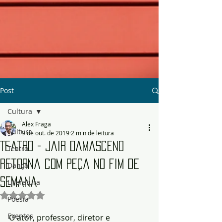
Post
Cultura
Alex Fraga
Cultura
9 de out. de 2019
2 min de leitura
Teatro - Jair Damasceno
Teatro
retorna com peça no fim de
Dança
semana
Literatura
Avaliado com NaN de 5 estrelas.
Poesia
Eventos
O ator, professor, diretor e 