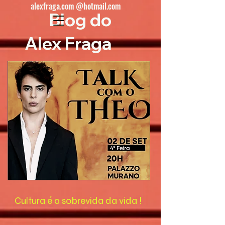
alexfraga.com @hotmail.com
Blog do
Alex Fraga
Cultura é a sobrevida da vida !