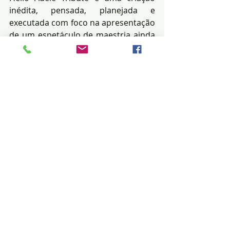
inédita, pensada, planejada e 
executada com foco na apresentação 
de um espetáculo de maestria ainda 
não visto no mercado de tributos. A 
turnê tem como inspiração 
justamente o show de Las Vegas, 
onde por 2 horas o público terá a 
sensação de estar presente no 
Caesars Palace, em um show da 
cantora. Um espetáculo para toda a 
família, 100% ao vivo.
Posts recentes
Ver tudo