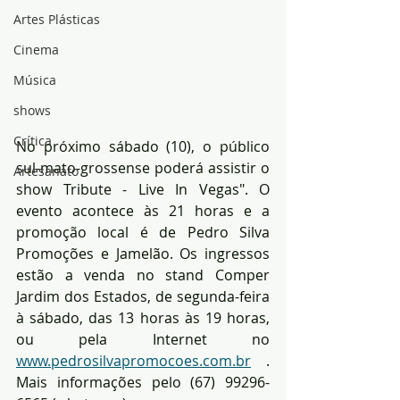
Artes Plásticas
Cinema
Música
shows
Crítica
No próximo sábado (10), o público 
sul-mato-grossense poderá assistir o 
Artesanato
show Tribute - Live In Vegas". O 
evento acontece às 21 horas e a 
promoção local é de Pedro Silva 
Promoções e Jamelão. Os ingressos 
estão a venda no stand Comper 
Jardim dos Estados, de segunda-feira 
à sábado, das 13 horas às 19 horas, 
ou pela Internet no 
www.pedrosilvapromocoes.com.br
 . 
Mais informações pelo (67) 99296-