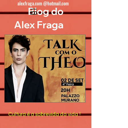
alexfraga.com @hotmail.com
Blog do
Alex Fraga
Cultura é a sobrevida da vida !