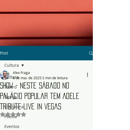
Post
Cultura
Alex Fraga
Cultura
8 de mai. de 2025
2 min de leitura
Show - Neste sábado no
Teatro
Palácio Popular tem Adele
Dança
Tribute Live in Vegas
Literatura
Avaliado com NaN de 5 estrelas.
Poesia
Eventos