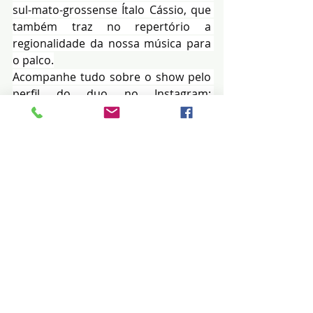
sul-mato-grossense Ítalo Cássio, que 
também traz no repertório a 
regionalidade da nossa música para 
o palco.
Acompanhe tudo sobre o show pelo 
perfil do duo no Instagram: 
@filhodoslivres.
*** É jornalista
Filho dos Livres - Vozes e Cordas
 Data: 02 de abril� Horário: a partir 
das 20h� Local: Barô Bar
 Endereço: Rua da Paz, 201
 Ingressos no 
UTicket.com.br