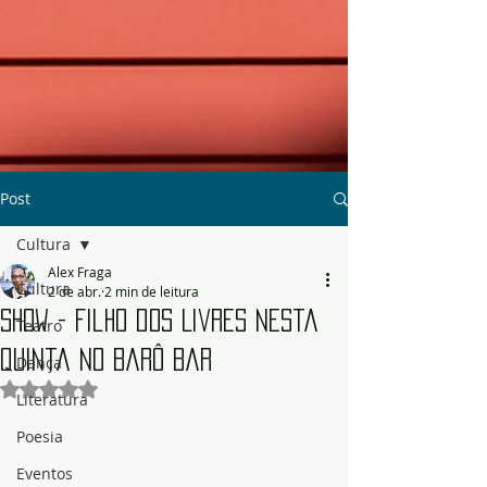
Post
Cultura
Alex Fraga
Cultura
2 de abr.
2 min de leitura
Show - Filho dos Livres nesta
Teatro
quinta no Barô Bar
Dança
Avaliado com NaN de 5 estrelas.
Literatura
Poesia
Eventos