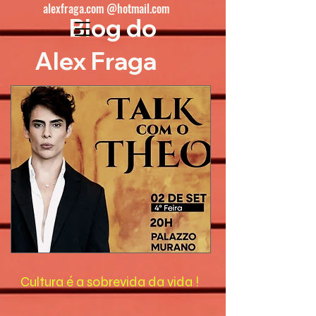
alexfraga.com @hotmail.com
Blog do
Alex Fraga
Cultura é a sobrevida da vida !