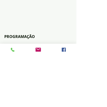
PROGRAMAÇÃO
 (SEXTA)
18h – KAIKE SOUZA
(Rio Verde/MS/BR)
18h40 – CATARINO
(Rio Verde/MS/BR)
19h20 – ABERTURA OFICIAL
19h50 – JÚLIO BORBA E MARCELUS 
ANDERSON
Participação: Marcela Mar
(Campo Grande/MS/BR)