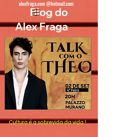
alexfraga.com @hotmail.com
Blog do
Alex Fraga
Cultura é a sobrevida da vida !