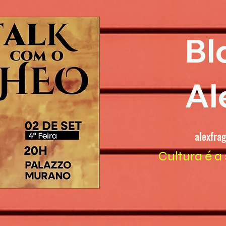
Bl
Al
alexfra
Cultura é a 