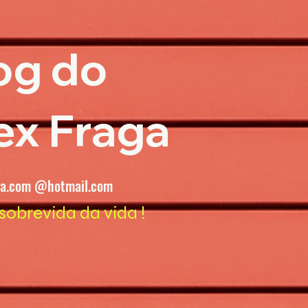
og do
ex Fraga
ga.com @hotmail.com
sobrevida da vida !