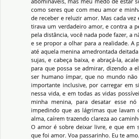
abomináveis, mas meu medo de estar só
como seres que com meu amor e minha 
de receber e reluzir amor. Mas cada vez 
tirava um verdadeiro amor, e contra a p
pela distância, você nada pode fazer, a n
e se propor a olhar para a realidade. A p
até aquela menina amedrontada deitada e
sujas, e cabeça baixa, e abraçá-la, acale
para que possa se admirar, dizendo a el
ser humano ímpar, que no mundo não a o
importante inclusive, por carregar em s
nessa vida, e em todas as vidas possíve
minha menina, para desatar esse nó 
impedindo que as lágrimas que lavam o
alma, caírem trazendo clareza ao caminh
O amor é sobre deixar livre, e que em se
que foi amor. Voa passarinho. Eu te amo