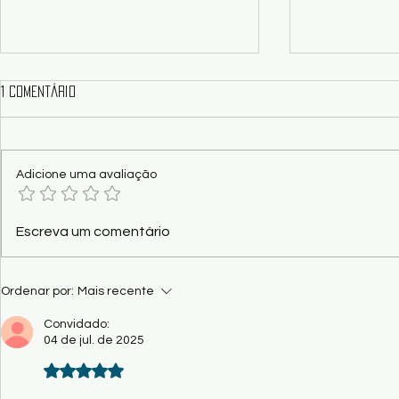
1 comentário
Adicione uma avaliação
Cinema - CCBB Brasília exibe
Crítica/Show 
Escreva um comentário
filmes premiados do CineSur
revela o que
cultural de M
Ordenar por:
Mais recente
Convidado:
04 de jul. de 2025
Avaliado com 5 de 5 estrelas.