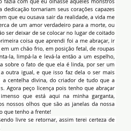
 fazia com que eu olhasse aqueles monstros 
dedicação tornariam seus corações capazes 
em que eu ousava sair da realidade, a vida me 
erca de um amor verdadeiro para a morte, ou 
ão ser deixar de se colocar no lugar de coitado 
rimeira coisa que aprendi foi a me abraçar, ir 
m um chão frio, em posição fetal, de roupas 
nta-la, limpá-la e levá-la então a um espelho, 
a sobre o fato de que ela é linda, por ser um 
utra igual, e que isso faz dela o ser mais 
i a centelha divina, do criador de tudo que a 
is. Agora peço licença pois tenho que abraçar 
imenso que está aqui na minha garganta, 
s nossos olhos que são as janelas da nossa 
o que tenho a frente!
ndo livre se retornar, assim terei certeza de 
.