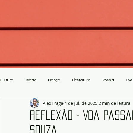
Cultura
Teatro
Dança
Literatura
Poesia
Eve
Alex Fraga
4 de jul. de 2025
2 min de leitura
Crítica
Artesanato
Reflexão - Voa Passar
Souza