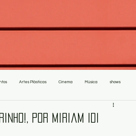
ntos
Artes Plásticas
Cinema
Música
shows
inho!, por Miriam Idi