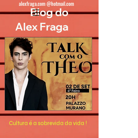
alexfraga.com @hotmail.com
Blog do
Alex Fraga
Cultura é a sobrevida da vida !