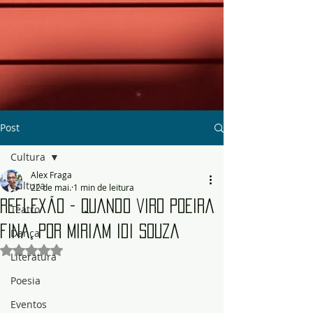
Post
Cultura
Alex Fraga
Cultura
22 de mai.
1 min de leitura
Reflexão - Quando viro poeira
Teatro
fina, por Miriam Idi Souza
Dança
Avaliado com NaN de 5 estrelas.
Literatura
Poesia
Eventos