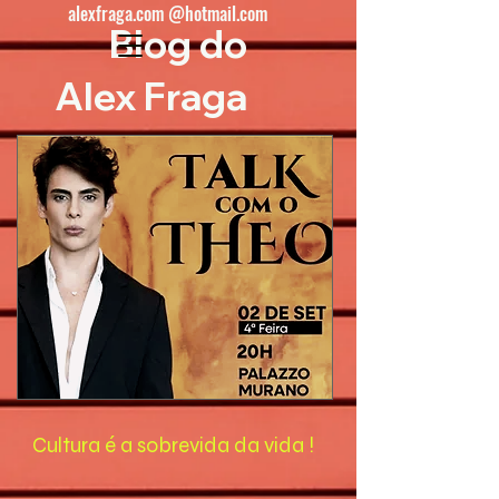
alexfraga.com @hotmail.com
Blog do
Alex Fraga
Cultura é a sobrevida da vida !