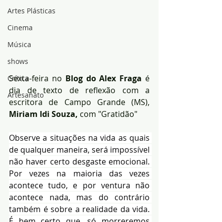
Artes Plásticas
Cinema
Música
shows
Sexta-feira no 
Blog do Alex Fraga
 é 
Crítica
dia de texto de reflexão com a 
Artesanato
escritora de Campo Grande (MS),
Miriam Idi Souza,
 com "Gratidão"
Observe a situações na vida as quais 
de qualquer maneira, será impossível 
não haver certo desgaste emocional. 
Por vezes na maioria das vezes 
acontece tudo, e por ventura não 
acontece nada, mas do contrário 
também é sobre a realidade da vida. 
É bem certo que, só morreremos 