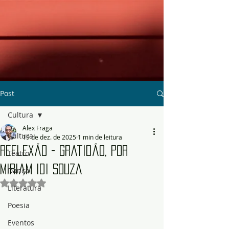
Post
Cultura
Alex Fraga
Cultura
19 de dez. de 2025
1 min de leitura
Reflexão - Gratidão, por
Teatro
Miriam Idi Souza
Dança
Avaliado com NaN de 5 estrelas.
Literatura
Poesia
Eventos