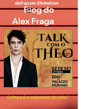
alexfraga.com @hotmail.com
Blog do
Alex Fraga
Cultura é a sobrevida da vida !