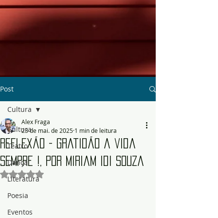
Post
Cultura
Alex Fraga
Cultura
23 de mai. de 2025
1 min de leitura
Reflexão - Gratidão a vida
Teatro
sempre !, por Miriam Idi Souza
Dança
Avaliado com NaN de 5 estrelas.
Literatura
Poesia
Eventos