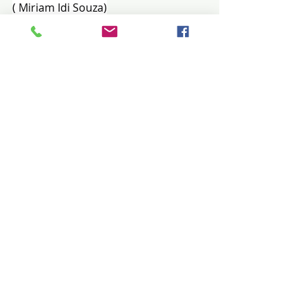
( Miriam Idi Souza)
Posts recentes
Ver tudo