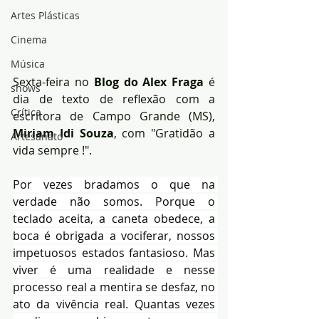
Artes Plásticas
Cinema
Música
Sexta-feira no
 Blog do Alex Fraga
 é 
shows
dia de texto de reflexão com a 
Crítica
escritora de Campo Grande (MS), 
Miriam Idi Souza
, com "Gratidão a 
Artesanato
vida sempre !".
Por vezes bradamos o que na 
verdade não somos. Porque o 
teclado aceita, a caneta obedece, a 
boca é obrigada a vociferar, nossos 
impetuosos estados fantasioso. Mas 
viver é uma realidade e nesse 
processo real a mentira se desfaz, no 
ato da vivência real. Quantas vezes 