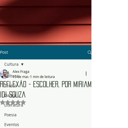
Post
Cultura
Alex Fraga
Cultura
15 de mai.
1 min de leitura
Reflexão - Escolher, por Miriam
Teatro
Idi Souza
Dança
Avaliado com NaN de 5 estrelas.
Literatura
Poesia
Eventos