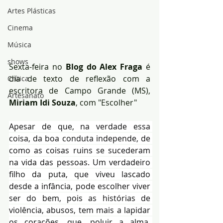
Artes Plásticas
Cinema
Música
shows
Sexta-feira no
 Blog do Alex Fraga
 é 
dia de texto de reflexão com a 
Crítica
escritora de Campo Grande (MS), 
Artesanato
Miriam Idi Souza
, com "Escolher"
Apesar de que, na verdade essa 
coisa, da boa conduta independe, de 
como as coisas ruins se sucederam 
na vida das pessoas. Um verdadeiro 
filho da puta, que viveu lascado 
desde a infância, pode escolher viver 
ser do bem, pois as histórias de 
violência, abusos, tem mais a lapidar 
os corações, que, poluir a alma. 