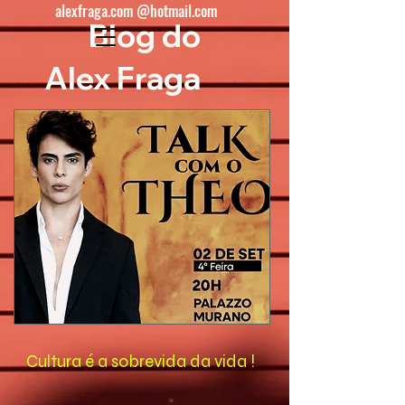
alexfraga.com @hotmail.com
Blog do
Alex Fraga
Cultura é a sobrevida da vida !