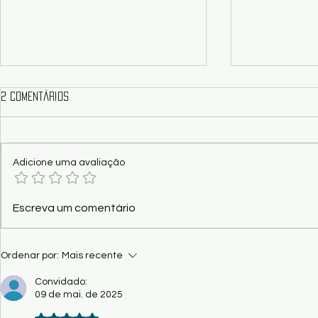
2 comentários
Adicione uma avaliação
Cinema - CCBB Brasília exibe
Crítica/Show 
Escreva um comentário
filmes premiados do CineSur
revela o que
cultural de M
Ordenar por:
Mais recente
Convidado:
09 de mai. de 2025