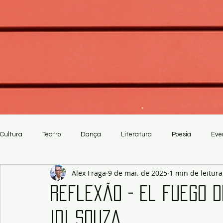
Cultura
Teatro
Dança
Literatura
Poesia
Eve
Alex Fraga
9 de mai. de 2025
1 min de leitura
Crítica
Artesanato
Reflexão - El fuego d
Idi Souza