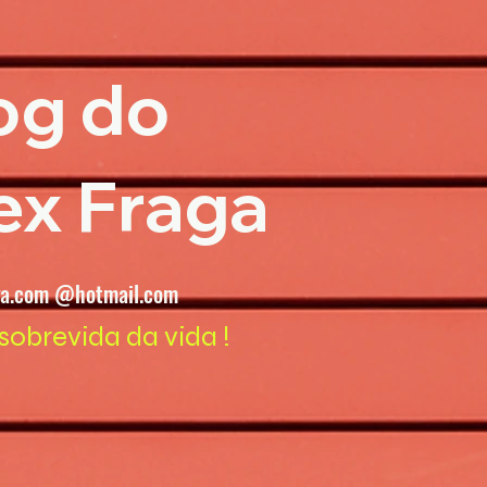
og do
ex Fraga
ga.com @hotmail.com
sobrevida da vida !