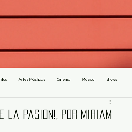
ntos
Artes Plásticas
Cinema
Música
shows
e la pasion!, por Miriam