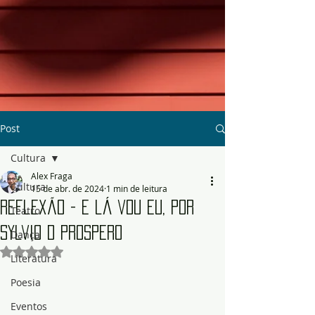
Post
Cultura
Alex Fraga
Cultura
15 de abr. de 2024
1 min de leitura
Reflexão - E lá vou eu, por
Teatro
Sylvio D Prospero
Dança
Avaliado com NaN de 5 estrelas.
Literatura
Poesia
Eventos