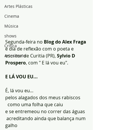
Artes Plásticas
Cinema
Música
shows
Segunda-feira no
 Blog do Alex Fraga 
Crítica
é dia de reflexão com o poeta e 
escritor de Curitia (PR), 
Sylvio D 
Artesanato
Prospero
, com " E lá vou eu".
E LÁ VOU EU...
É, lá vou eu...
pelos alagados dos meus rabiscos
  como uma folha que caiu
e se entremeou no correr das águas
 acreditando ainda que balança num 
galho