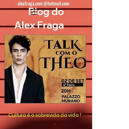
alexfraga.com @hotmail.com
Blog do
Alex Fraga
Cultura é a sobrevida da vida !