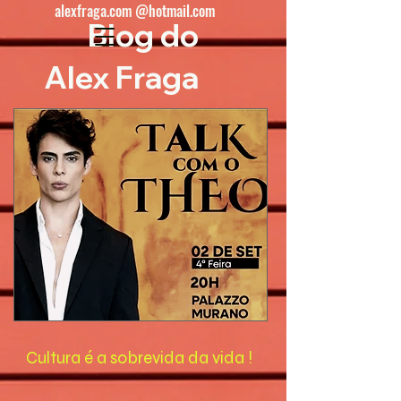
alexfraga.com @hotmail.com
Blog do
Alex Fraga
Cultura é a sobrevida da vida !