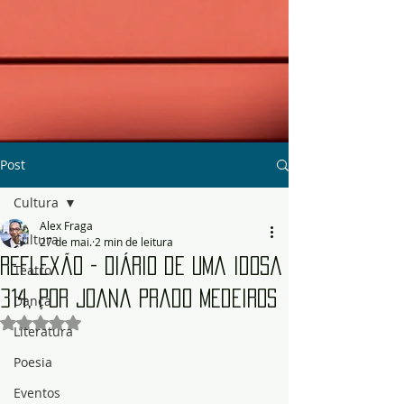
Post
Cultura
Alex Fraga
Cultura
27 de mai.
2 min de leitura
Reflexão - Diário de uma Idosa
Teatro
314, por Joana Prado Medeiros
Dança
Avaliado com NaN de 5 estrelas.
Literatura
Poesia
Eventos