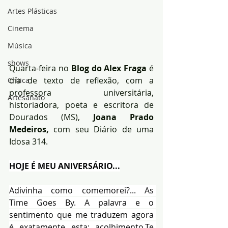
Artes Plásticas
Cinema
Música
shows
Quarta-feira no 
Blog do Alex Fraga
 é 
dia de texto de reflexão, com a 
Crítica
professora universitária, 
Artesanato
historiadora, poeta e escritora de 
Dourados (MS),
 Joana Prado 
Medeiros, 
com seu Diário de uma 
Idosa 314.
HOJE É MEU ANIVERSÁRIO...
Adivinha como comemorei?... As 
Time Goes By. A palavra e o 
sentimento que me traduzem agora 
é exatamente esta: acolhimento.Te 