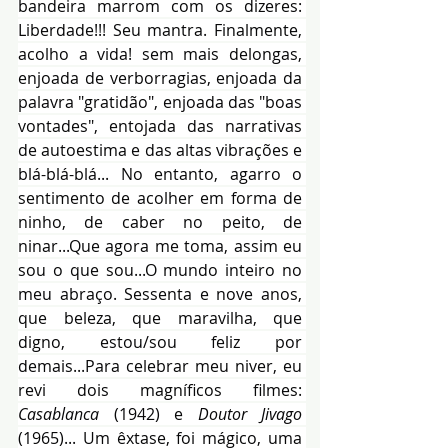
bandeira marrom com os dizeres: 
Liberdade!!! Seu mantra. Finalmente, 
acolho a vida! sem mais delongas, 
enjoada de verborragias, enjoada da 
palavra "gratidão", enjoada das "boas 
vontades", entojada das narrativas 
de autoestima e das altas vibrações e 
blá-blá-blá... No entanto, agarro o 
sentimento de acolher em forma de 
ninho, de caber no peito, de 
ninar...Que agora me toma, assim eu 
sou o que sou...O mundo inteiro no 
meu abraço. Sessenta e nove anos, 
que beleza, que maravilha, que 
digno, estou/sou feliz por 
demais...Para celebrar meu niver, eu 
revi dois magníficos filmes: 
Casablanca
 (1942) e 
Doutor Jivago
(1965)... Um êxtase, foi mágico, uma 