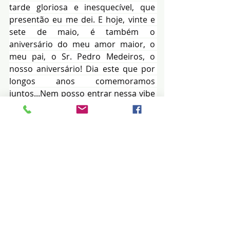
tarde gloriosa e inesquecível, que 
presentão eu me dei. E hoje, vinte e 
sete de maio, é também o 
aniversário do meu amor maior, o 
meu pai, o Sr. Pedro Medeiros, o 
nosso aniversário! Dia este que por 
longos anos comemoramos 
juntos...Nem posso entrar nessa vibe 
senão o trem desanda... A ele os 
meus sinceros parabéns e 
felicidades, amor e agradecimento, 
um forte abraço onde quer que ele 
esteja. Pai, We'll always have Paris e a 
neve da Rússia em nosso eterno 
abraço...
 (Joana Prado Medeiros - 27/05/26 - 
Direitos Autorais Lei 9.610/98) 