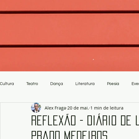
Cultura
Teatro
Dança
Literatura
Poesia
Eve
Alex Fraga
20 de mai.
1 min de leitura
Crítica
Artesanato
Reflexão - Diário de 
Prado Medeiros