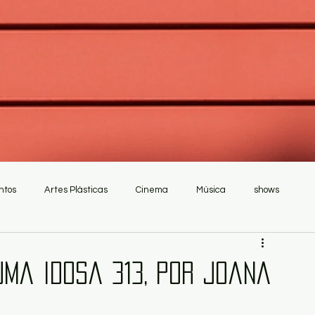
ntos
Artes Plásticas
Cinema
Música
shows
uma Idosa 313, por Joana