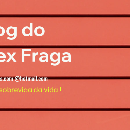
og do
ex Fraga
ga.com @hotmail.com
sobrevida da vida !