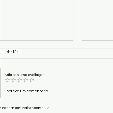
1 comentário
Adicione uma avaliação
Show - "Vital – O Musical dos
Poema - Funç
Escreva um comentário
Paralamas", nesta sexta no
Kaio Ramos
Palácio Popular
Ordenar por:
Mais recente