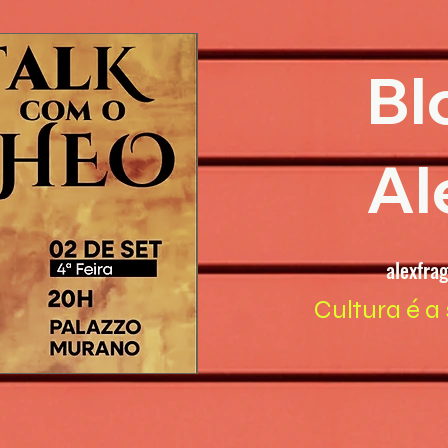
Bl
Al
alexfra
Cultura é a 