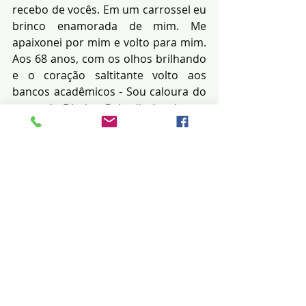
recebo de vocês. Em um carrossel eu 
brinco enamorada de mim. Me 
apaixonei por mim e volto para mim. 
Aos 68 anos, com os olhos brilhando 
e o coração saltitante volto aos 
bancos acadêmicos - Sou caloura do 
curso de Direito. Pelo direito de ser, 
pelo direito de existir, pelo direito do 
saber e por toda vida - eis me aqui. 
Filhinhos, amo vocês. Obrigada. (Em 
tempo continuo ministrando aulas 
EAD - Serviço Social).
 (Joana Prado Medeiros - 18/03/2026 
- Direitos Autorais Lei 9.610/98)