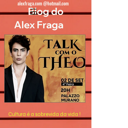
alexfraga.com @hotmail.com
Blog do
Alex Fraga
Cultura é a sobrevida da vida !