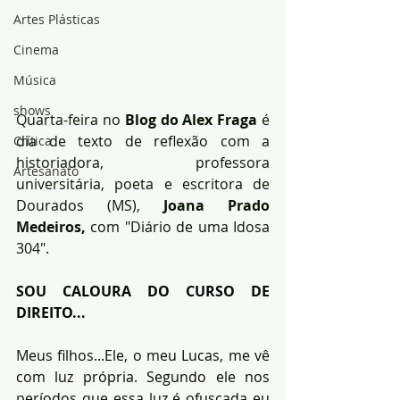
Artes Plásticas
Cinema
Música
shows
Quarta-feira no 
Blog do Alex Fraga
 é 
dia de texto de reflexão com a 
Crítica
historiadora, professora 
Artesanato
universitária, poeta e escritora de 
Dourados (MS),
 Joana Prado 
Medeiros,
 com "Diário de uma Idosa 
304".
SOU CALOURA DO CURSO DE 
DIREITO...
Meus filhos...Ele, o meu Lucas, me vê 
com luz própria. Segundo ele nos 
períodos que essa luz é ofuscada eu 