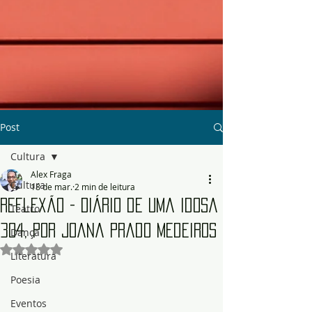
Post
Cultura
Alex Fraga
Cultura
18 de mar.
2 min de leitura
Reflexão - Diário de uma Idosa
Teatro
304, por Joana Prado Medeiros
Dança
Avaliado com NaN de 5 estrelas.
Literatura
Poesia
Eventos