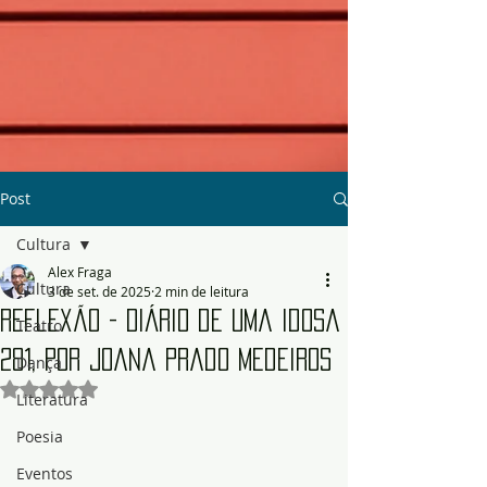
Post
Cultura
Alex Fraga
Cultura
3 de set. de 2025
2 min de leitura
Reflexão - Diário de uma Idosa
Teatro
281, por Joana Prado Medeiros
Dança
Avaliado com NaN de 5 estrelas.
Literatura
Poesia
Eventos