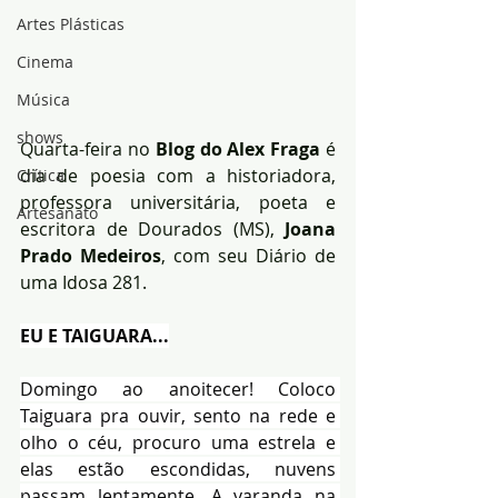
Artes Plásticas
Cinema
Música
shows
Quarta-feira no
 Blog do Alex Fraga
 é 
dia de poesia com a historiadora, 
Crítica
professora universitária, poeta e 
Artesanato
escritora de Dourados (MS), 
Joana 
Prado Medeiros
, com seu Diário de 
uma Idosa 281.
EU E TAIGUARA...
Domingo ao anoitecer! Coloco 
Taiguara pra ouvir, sento na rede e 
olho o céu, procuro uma estrela e 
elas estão escondidas, nuvens 
passam lentamente. A varanda na 