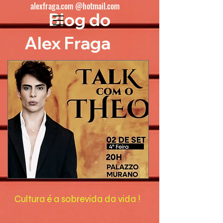
alexfraga.com @hotmail.com
Blog do
Alex Fraga
Cultura é a sobrevida da vida !