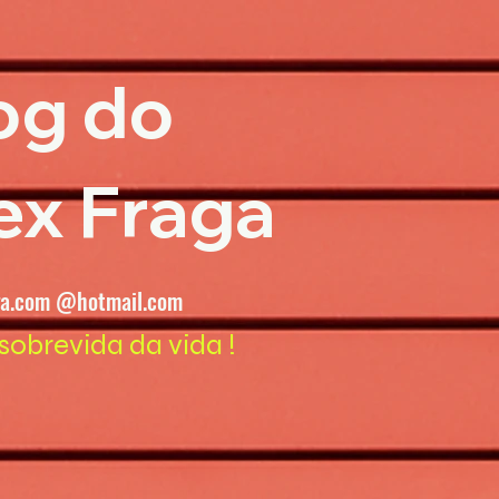
og do
ex Fraga
ga.com @hotmail.com
sobrevida da vida !