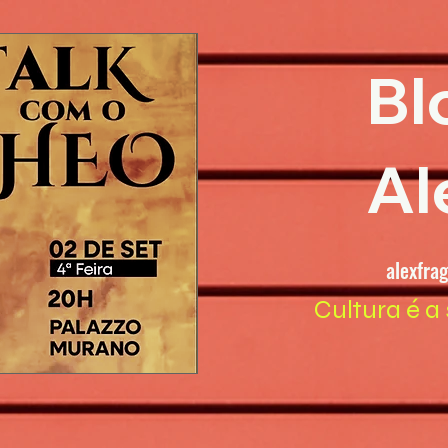
Bl
Al
alexfra
Cultura é a 