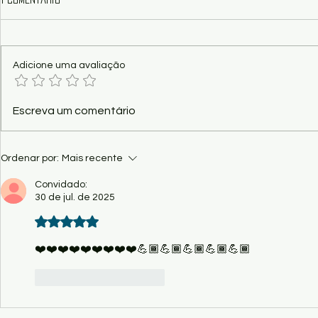
Adicione uma avaliação
Show - "Vital – O Musical dos
Poema - Funç
Escreva um comentário
Paralamas", nesta sexta no
Kaio Ramos
Palácio Popular
Ordenar por:
Mais recente
Convidado:
30 de jul. de 2025
Avaliado com 5 de 5 estrelas.
❤️❤️❤️❤️❤️❤️❤️❤️❤️💪🏾💪🏾💪🏾💪🏾💪🏾
Curtir
Responder