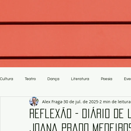
Cultura
Teatro
Dança
Literatura
Poesia
Eve
Alex Fraga
30 de jul. de 2025
2 min de leitura
Crítica
Artesanato
Reflexão - Diário de 
Joana Prado Medeiro