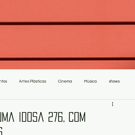
ntos
Artes Plásticas
Cinema
Música
shows
uma Idosa 276, com
s