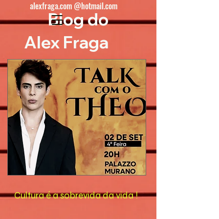
alexfraga.com @hotmail.com
Blog do
Alex Fraga
Cultura é a sobrevida da vida !