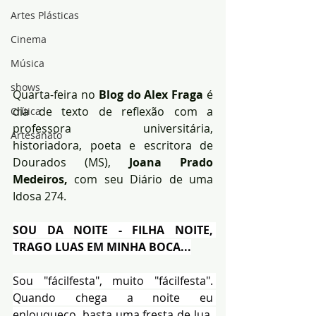
Artes Plásticas
Cinema
Música
shows
Quarta-feira no
 Blog do Alex Fraga
 é 
dia de texto de reflexão com a 
Crítica
professora universitária, 
Artesanato
historiadora, poeta e escritora de 
Dourados (MS), 
Joana Prado 
Medeiros, 
com seu Diário de uma 
Idosa 274.
SOU DA NOITE - FILHA NOITE, 
TRAGO LUAS EM MINHA BOCA...
Sou "fácilfesta", muito "fácilfesta". 
Quando chega a noite eu 
enlouqueço, basta uma fresta de lua, 