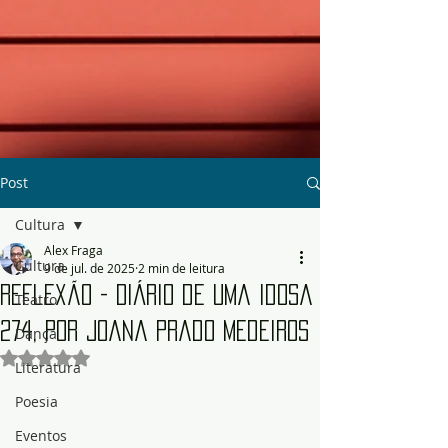
Post
Cultura
Alex Fraga
Cultura
9 de jul. de 2025
2 min de leitura
Reflexão - Diário de uma Idosa
Teatro
274, por Joana Prado Medeiros
Dança
Avaliado com NaN de 5 estrelas.
Literatura
Poesia
Eventos