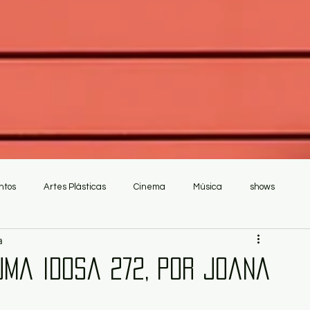
ntos
Artes Plásticas
Cinema
Música
shows
a
uma Idosa 272, por Joana