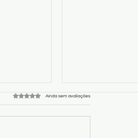
Avaliado com 0 de 5 estrelas.
Ainda sem avaliações