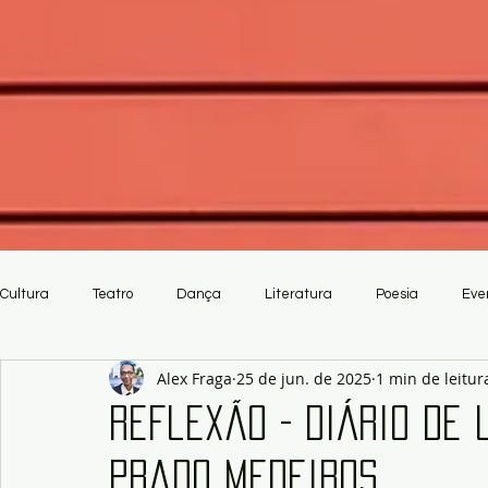
Cultura
Teatro
Dança
Literatura
Poesia
Eve
Alex Fraga
25 de jun. de 2025
1 min de leitur
Crítica
Artesanato
Reflexão - Diário de 
Prado Medeiros