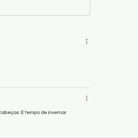
- Celito Espíndola
Conto - Enquanto as pandorga
 a política
singram os céus..., por André
S deixou de ouvir!
Alvez
cabeças. É tempo de invernar. 