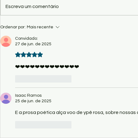
Cinema - CCBB Brasília exibe
Crítica/Show 
Escreva um comentário
filmes premiados do CineSur
revela o que
cultural de M
Ordenar por:
Mais recente
Convidado:
27 de jun. de 2025
Avaliado com 5 de 5 estrelas.
❤️❤️❤️❤️❤️❤️❤️❤️❤️❤️❤️❤️❤️
Curtir
Responder
Isaac Ramos
25 de jun. de 2025
E a prosa poética alça voo de ypê rosa, sobre nossas 
Curtir
Responder