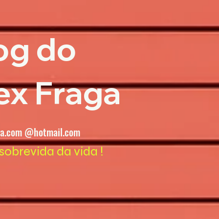
og do
ex Fraga
ga.com @hotmail.com
sobrevida da vida !