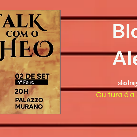
Bl
Al
alexfra
Cultura é a 