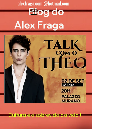
alexfraga.com @hotmail.com
Blog do
Alex Fraga
Cultura é a sobrevida da vida !