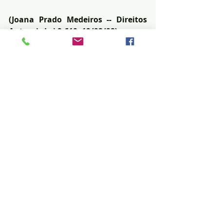
(Joana Prado Medeiros -- Direitos 
Autorais Lei 9.610, 19/02/98)
Posts recentes
Ver tudo