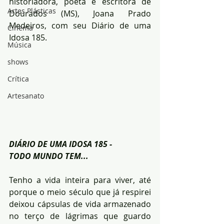
historiadora, poeta e escritora de 
Artes Plásticas
Dourados (MS), Joana Prado 
Medeiros, com seu Diário de uma 
Cinema
Idosa 185.
Música
shows
Crítica
Artesanato
DIÁRIO DE UMA IDOSA 185 - 
TODO MUNDO TEM...
Tenho a vida inteira para viver, até 
porque o meio século que já respirei 
deixou cápsulas de vida armazenado 
no terço de lágrimas que guardo 