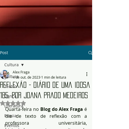
Post
Cultura
Alex Fraga
Cultura
4 de out. de 2023
1 min de leitura
Reflexão - Diário de uma Idosa
Teatro
185, por Joana Prado Medeiros
Dança
Avaliado com NaN de 5 estrelas.
Literatura
Quarta-feira no 
Blog do Alex Fraga
 é 
Poesia
dia de texto de reflexão com a 
professora universitária, 
Eventos