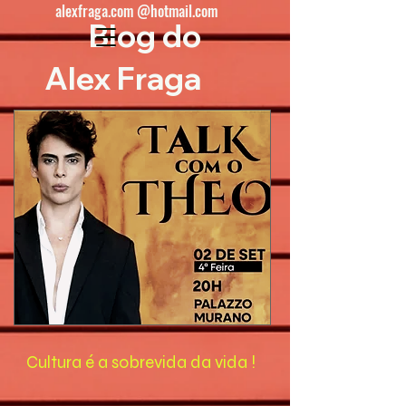
alexfraga.com @hotmail.com
Blog do
Alex Fraga
Cultura é a sobrevida da vida !