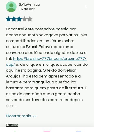
SofiaVerniga
16 de abr.
Avaliado com 3 de 5 estrelas.
Encontrei este post sobre poesia por 
acaso enquanto navegava por vários links 
compartilhados em um fórum sobre 
cultura no Brasil. Estava lendo uma 
conversa aleatória onde alguém deixou o 
link 
https://brazino-777br.com/brazino777-
app/
 e, de clique em clique, acabei caindo 
aqui nesta página. O texto do Nelson 
Araújo Filho está bem apresentado e a 
leitura é bem tranquila, o que facilita 
bastante para quem gosta de literatura. É 
o tipo de conteúdo que a gente acaba 
salvando nos favoritos para reler depois 
com…
Mostrar mais
Editado