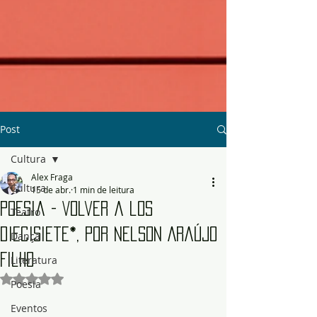
Post
Cultura
Alex Fraga
Cultura
15 de abr.
1 min de leitura
Poesia - Volver a los
Teatro
diecisiete*, por Nelson Araújo
Dança
Filho
Literatura
Avaliado com NaN de 5 estrelas.
Poesia
Eventos