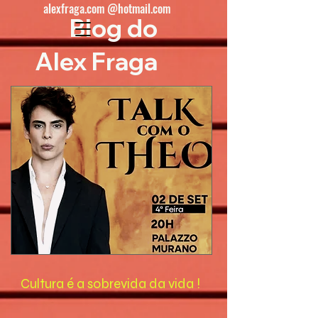
alexfraga.com @hotmail.com
Blog do
Alex Fraga
Cultura é a sobrevida da vida !