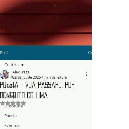
Post
Cultura
Alex Fraga
Cultura
22 de jul. de 2025
1 min de leitura
Poesia - Voa Pássaro, por
Teatro
Benedito CG Lima
Dança
Avaliado com NaN de 5 estrelas.
Literatura
Poesia
Eventos