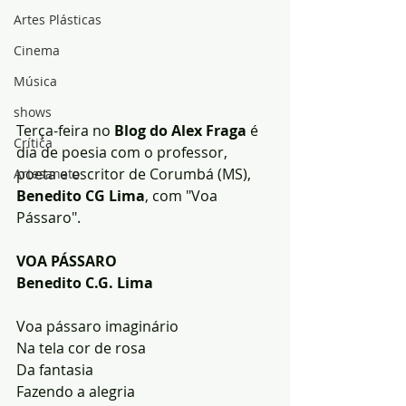
Artes Plásticas
Cinema
Música
shows
Terça-feira no 
Blog do Alex Fraga
 é 
Crítica
dia de poesia com o professor, 
poeta e escritor de Corumbá (MS), 
Artesanato
Benedito CG Lima
, com "Voa 
Pássaro".
VOA PÁSSARO
Benedito C.G. Lima
Voa pássaro imaginário
Na tela cor de rosa
Da fantasia
Fazendo a alegria