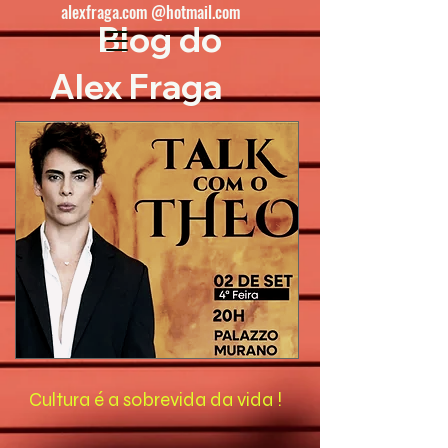
alexfraga.com @hotmail.com
Blog do
Alex Fraga
Cultura é a sobrevida da vida !