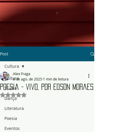
Post
Cultura
Alex Fraga
Cultura
8 de ago. de 2025
1 min de leitura
Poesia - Vivo, por Edson Moraes
Teatro
Avaliado com NaN de 5 estrelas.
Dança
Literatura
Poesia
Eventos