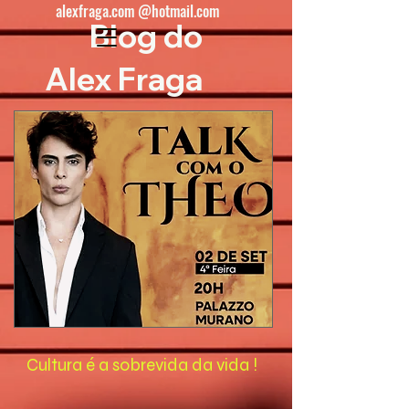
alexfraga.com @hotmail.com
Blog do
Alex Fraga
Cultura é a sobrevida da vida !