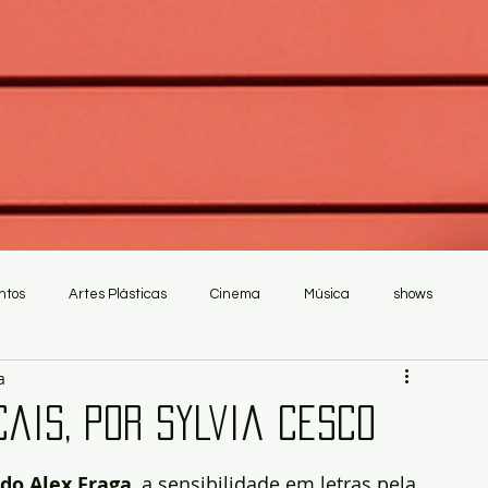
ntos
Artes Plásticas
Cinema
Música
shows
a
cais, por Sylvia Cesco
 do Alex Fraga
, a sensibilidade em letras pela 