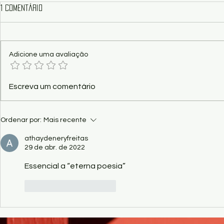
1 comentário
Adicione uma avaliação
Show - "Vital – O Musical dos
Poema - Funç
Escreva um comentário
Paralamas", nesta sexta no
Kaio Ramos
Palácio Popular
Ordenar por:
Mais recente
athaydeneryfreitas
29 de abr. de 2022
Essencial a “eterna poesia”
Curtir
Responder