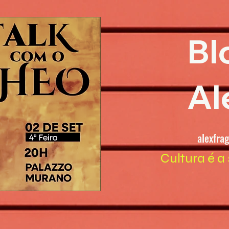
Bl
Al
alexfra
Cultura é a 