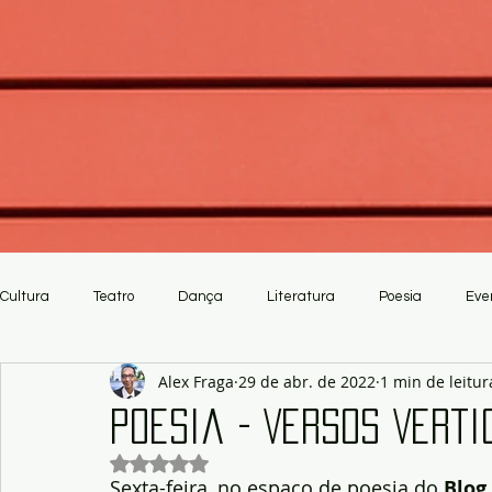
Cultura
Teatro
Dança
Literatura
Poesia
Eve
Alex Fraga
29 de abr. de 2022
1 min de leitur
Crítica
Artesanato
Poesia - Versos Verti
Avaliado com NaN de 5 estrelas.
Sexta-feira, no espaço de poesia do
 Blog