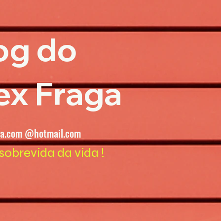
og do
ex Fraga
ga.com @hotmail.com
sobrevida da vida !