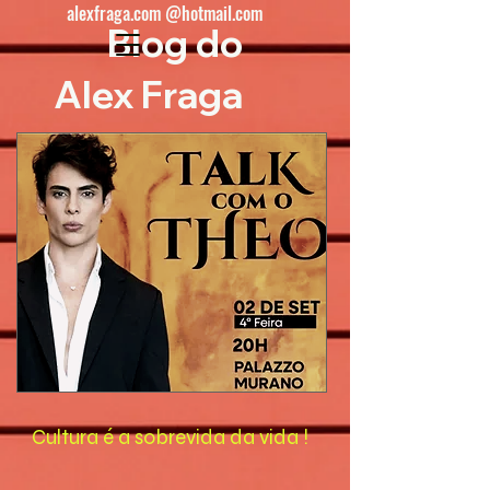
alexfraga.com @hotmail.com
Blog do
Alex Fraga
Cultura é a sobrevida da vida !