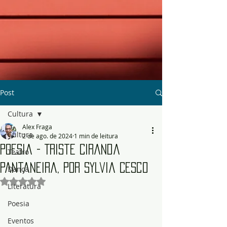
Post
Cultura
Alex Fraga
Cultura
2 de ago. de 2024
1 min de leitura
Poesia - Triste Ciranda
Teatro
Pantaneira, por Sylvia Cesco
Dança
Avaliado com NaN de 5 estrelas.
Literatura
Poesia
Eventos