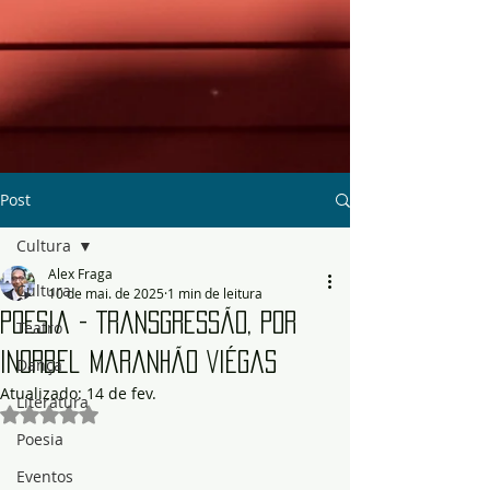
Post
Cultura
Alex Fraga
Cultura
10 de mai. de 2025
1 min de leitura
Poesia - Transgressão, por
Teatro
Inorbel Maranhão VIégas
Dança
Atualizado:
14 de fev.
Literatura
Avaliado com NaN de 5 estrelas.
Poesia
Eventos