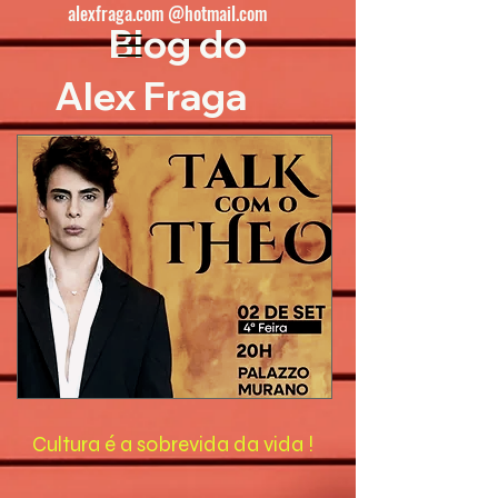
alexfraga.com @hotmail.com
Blog do
Alex Fraga
Cultura é a sobrevida da vida !