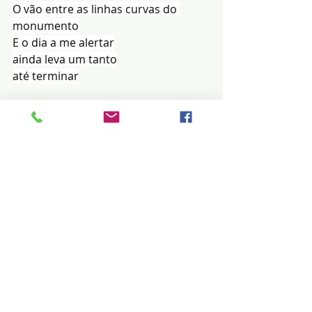
O vão entre as linhas curvas do 
monumento
E o dia a me alertar
ainda leva um tanto
até terminar
Inorbel Maranhão Viégas
Posts recentes
Ver tudo