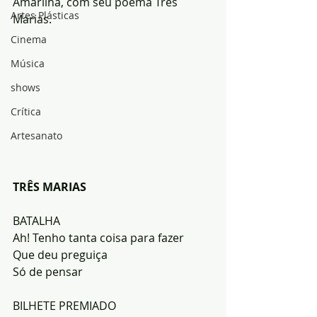
Amarilha, com seu poema Três 
Artes Plásticas
Marias.
Cinema
Música
shows
Crítica
Artesanato
TRÊS MARIAS
BATALHA
Ah! Tenho tanta coisa para fazer
Que deu preguiça
Só de pensar
BILHETE PREMIADO