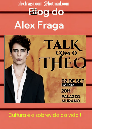
alexfraga.com @hotmail.com
Blog do
Alex Fraga
Cultura é a sobrevida da vida !