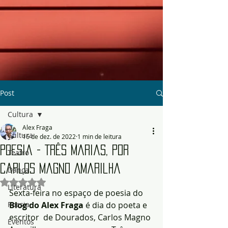
Post
Cultura
Alex Fraga
Cultura
16 de dez. de 2022
1 min de leitura
Poesia - Três Marias, por
Teatro
Carlos Magno Amarilha
Dança
Avaliado com NaN de 5 estrelas.
Literatura
Sexta-feira no espaço de poesia do 
Poesia
Blog do Alex Fraga
 é dia do poeta e 
escritor  de Dourados, Carlos Magno 
Eventos