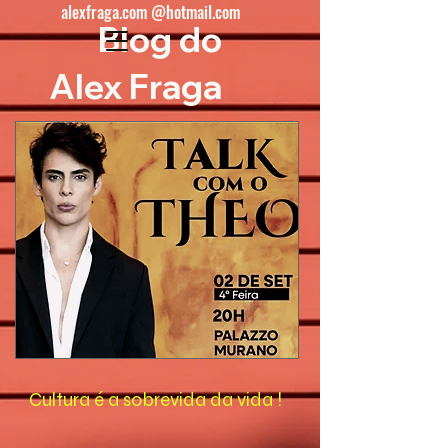
alexfraga.com @hotmail.com
Blog do
Alex Fraga
Cultura é a sobrevida da vida !