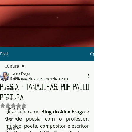
Post
Cultura
Alex Fraga
Cultura
9 de nov. de 2022
1 min de leitura
Poesia - Tanajuras, por Paulo
Teatro
Portuga
Dança
Avaliado com NaN de 5 estrelas.
Literatura
Quarta-feira no 
Blog do Alex Fraga
 é 
Poesia
dia de poesia com o professor, 
músico, poeta, compositor e escritor 
Eventos