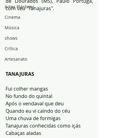
de Dourados (MS), Paulo Portuga, 
Artes Plásticas
com seu "Tanajuras".
Cinema
Música
shows
Crítica
Artesanato
TANAJURAS 
Fui colher mangas 
No fundo do quintal
Após o vendaval que deu 
Quando eu vi caindo do céu
Uma chuva de formigas
Tanajuras conhecidas como içás 
Cabaças aladas