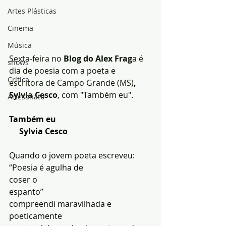
Artes Plásticas
Cinema
Música
Sexta-feira no 
Blog do Alex Frag
a é 
shows
dia de poesia com a poeta e 
Crítica
escritora de Campo Grande (MS)
, 
Sylvia Cesco
, com "Também eu".
Artesanato
Também eu
     Sylvia Cesco
Quando o jovem poeta escreveu:
“Poesia é agulha de
coser o
espanto”
compreendi maravilhada e 
poeticamente