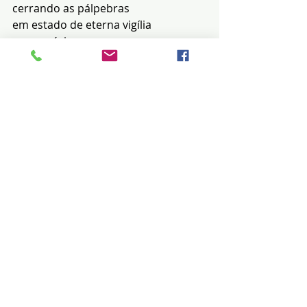
cerrando as pálpebras
em estado de eterna vigília 
merencória.
Posts recentes
Ver tudo