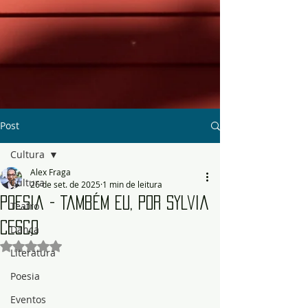
Post
Cultura
Alex Fraga
Cultura
26 de set. de 2025
1 min de leitura
Poesia - Também Eu, por Sylvia
Teatro
Cesco
Dança
Avaliado com NaN de 5 estrelas.
Literatura
Poesia
Eventos