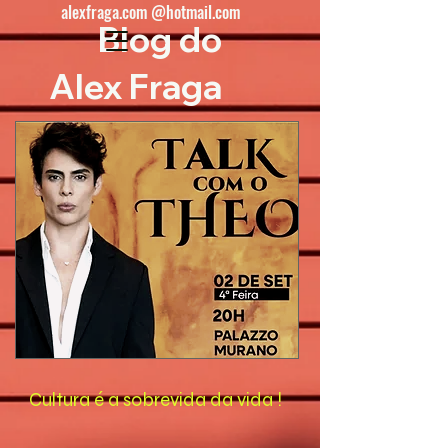
alexfraga.com @hotmail.com
Blog do
Alex Fraga
Cultura é a sobrevida da vida !